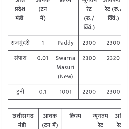
आंध्र
आवक
क़िस्म
न्यूनतम
अधिकतम
प्रदेश
(टन
रेट
रेट (रु./
मंडी
में)
(रु./
क्विं.)
क्विं.)
राजमुंदरी
1
Paddy
2300
2300
संपारा
0.01
Swarna
2300
2320
Masuri
(New)
टुनी
0.1
1001
2200
2300
छत्तीसगढ
आवक
क़िस्म
न्यूनतम
अधि
मंडी
(टन में)
रेट
रेट (र