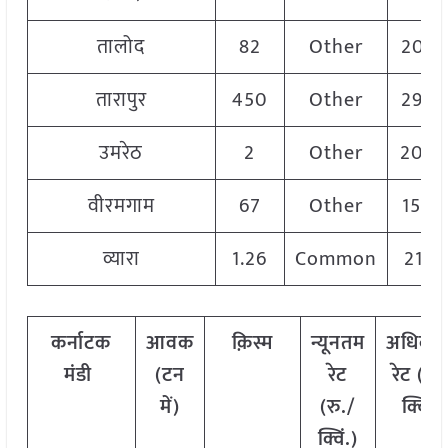
तालोद
82
Other
205
तारापुर
450
Other
290
उमरेठ
2
Other
200
वीरमगाम
67
Other
1500
व्यारा
1.26
Common
2175
कर्नाटक
आवक
क़िस्म
न्यूनतम
अधिकत
मंडी
(टन
रेट
रेट (रु.
में)
(रु./
क्विं.)
क्विं.)