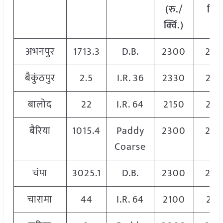
(रु./
क्विं
क्विं.)
अभनपुर
1713.3
D.B.
2300
23
बैकुंठपुर
2.5
I.R. 36
2330
233
बालोद
22
I.R. 64
2150
222
बैरिया
1015.4
Paddy
2300
23
Coarse
चंपा
3025.1
D.B.
2300
23
चारामा
44
I.R. 64
2100
210