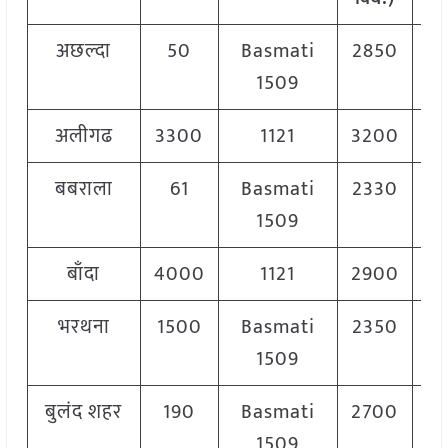
अछल्दा
50
Basmati
2850
3
1509
अलीगढ
3300
1121
3200
बबराला
61
Basmati
2330
2
1509
बाँदा
4000
1121
2900
3
भरथना
1500
Basmati
2350
3
1509
बुलंद शहर
190
Basmati
2700
3
1509