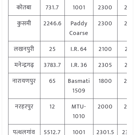
कोतबा
731.7
1001
2300
23
कुसमी
2246.6
Paddy
2300
23
Coarse
लखनपुरी
25
I.R. 64
2100
210
मनेन्द्रगढ़
3783.7
I.R. 36
2305
230
नारायणपुर
65
Basmati
1800
20
1509
नरहरपुर
12
MTU-
2000
20
1010
पत्थलगांव
5512.7
1001
2301.5
2302