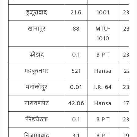
हुजूराबाद
21.6
1001
230
खानापुर
88
MTU-
232
1010
कोडाद
0.1
B P T
230
महबूबनगर
521
Hansa
2213
मनाकोदुर
0.01
I.R.-64
230
नारायणपेट
42.06
Hansa
1700
नेरेडचेरला
0.1
B P T
230
निजामाबाद
3.1
B P T
1950