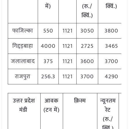
में)
(रु./
क्विं.)
क्विं.)
फाजिल्का
550
1121
3050
3800
गिद्दड़बाहा
4000
1121
2725
3465
जलालाबाद
375
1121
3600
3700
राजपुरा
256.3
1121
3700
4290
उत्तर प्रदेश
आवक
क़िस्म
न्यूनतम
अध
मंडी
(टन में)
रेट
रे
(रु./
क
क्विं.)