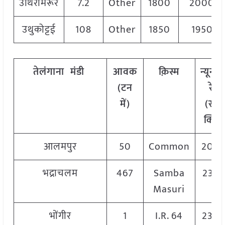
उथिरामेरूर
7.2
Other
1800
2000
उथुकोट्टई
108
Other
1850
1950
तेलंगाना
मंडी
आवक
क़िस्म
न्यूनत
(टन
रेट
में)
(रु./
क्विं.)
आलमपुर
50
Common
200
भद्राचलम
467
Samba
232
Masuri
भोंगीर
1
I.R. 64
230