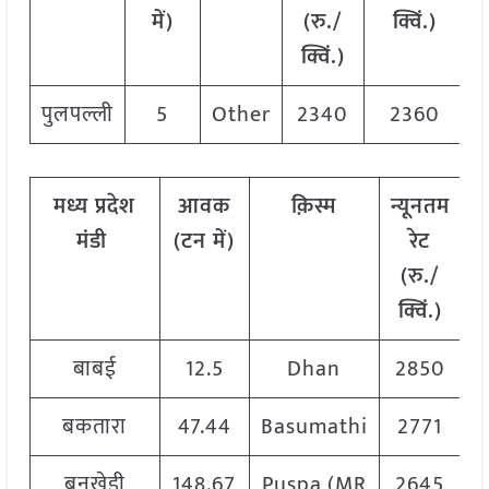
में)
(रु./
क्विं.)
क्विं.)
पुलपल्ली
5
Other
2340
2360
मध्य प्रदेश
आवक
क़िस्म
न्यूनतम
अ
मंडी
(टन में)
रेट
र
(रु./
क्विं.)
बाबई
12.5
Dhan
2850
बकतारा
47.44
Basumathi
2771
बनखेड़ी
148.67
Puspa (MR
2645