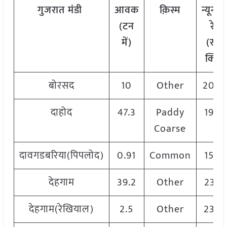
गुजरात मंडी
आवक
क़िस्म
न्यूनत
(टन
रेट
में)
(रु./
क्विं.)
बोरसद
10
Other
200
दाहोद
47.3
Paddy
1920
Coarse
दावगडबरिया(पिपलोद)
0.91
Common
1560
देहगाम
39.2
Other
2395
देहगाम(रेखियाल)
2.5
Other
2350