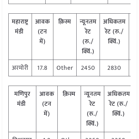
महाराष्ट्र
आवक
क़िस्म
न्यूनतम
अधिकतम
म
मंडी
(टन
रेट
रेट (रु./
रे
में)
(रु./
क्विं.)
क्
क्विं.)
अरमोरी
17.8
Other
2450
2830
2
मणिपुर
आवक
क़िस्म
न्यूनतम
अधिकतम
मंडी
(टन
रेट
रेट (रु./
में)
(रु./
क्विं.)
क्विं.)