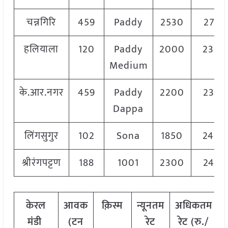
चन्नगिरि
459
Paddy
2530
2723
हलियाला
120
Paddy
2000
2300
Medium
के.आर.नगर
459
Paddy
2200
2350
Dappa
लिंगसुगुर
102
Sona
1850
2400
श्रीरंगपट्टण
188
1001
2300
2450
केरल
आवक
क़िस्म
न्यूनतम
अधिकतम
मंडी
(टन
रेट
रेट (रु./
र