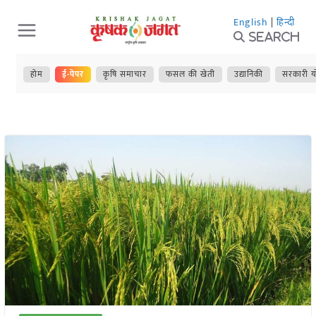
Skip
English
|
हिन्दी
to
Search
content
होम
ई-पेपर
कृषि समाचार
फसल की खेती
उद्यानिकी
सरकारी य