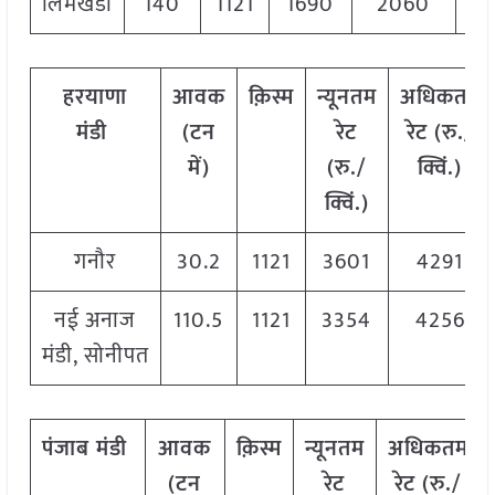
लिमखेडा
140
1121
1690
2060
1
हरयाणा
आवक
क़िस्म
न्यूनतम
अधिकतम
मंडी
(टन
रेट
रेट (रु./
में)
(रु./
क्विं.)
क्विं.)
गनौर
30.2
1121
3601
4291
नई अनाज
110.5
1121
3354
4256
मंडी, सोनीपत
पंजाब मंडी
आवक
क़िस्म
न्यूनतम
अधिकतम
(टन
रेट
रेट (रु./