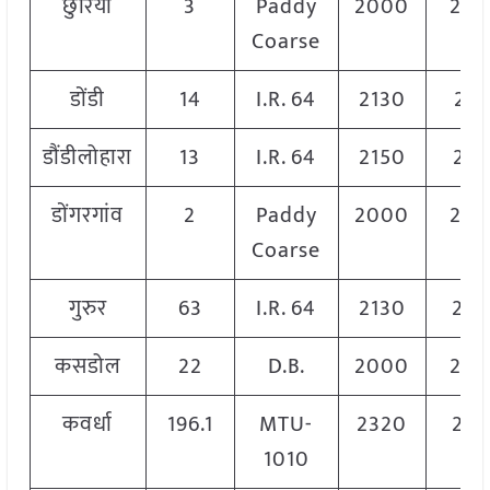
छुरिया
3
Paddy
2000
20
Coarse
डोंडी
14
I.R. 64
2130
215
डौंडीलोहारा
13
I.R. 64
2150
227
डोंगरगांव
2
Paddy
2000
20
Coarse
गुरुर
63
I.R. 64
2130
224
कसडोल
22
D.B.
2000
20
कवर्धा
196.1
MTU-
2320
232
1010