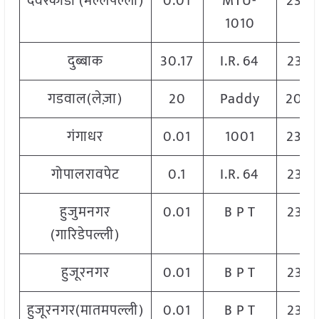
देवरकोंडा (मल्लेपल्ली)
0.01
MTU-
230
1010
दुब्बाक
30.17
I.R. 64
232
गडवाल(लेज़ा)
20
Paddy
200
गंगाधर
0.01
1001
230
गोपालरावपेट
0.1
I.R. 64
232
हुजुमनगर
0.01
B P T
232
(गारिडेपल्ली)
हुजूरनगर
0.01
B P T
232
हुजूरनगर(मातमपल्ली)
0.01
B P T
232