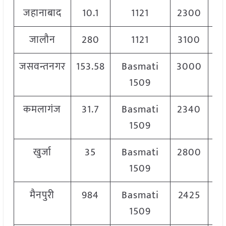
जहानाबाद
10.1
1121
2300
जालौन
280
1121
3100
3
जसवन्तनगर
153.58
Basmati
3000
3
1509
कमलागंज
31.7
Basmati
2340
2
1509
खुर्जा
35
Basmati
2800
2
1509
मैनपुरी
984
Basmati
2425
2
1509