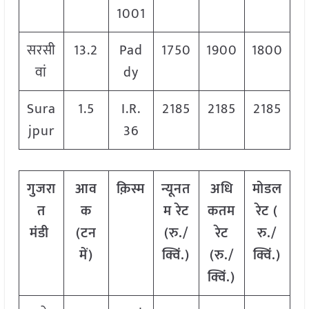
1001
सरसी
13.2
Pad
1750
1900
1800
वां
dy
Sura
1.5
I.R.
2185
2185
2185
jpur
36
गुजरा
आव
क़िस्म
न्यूनत
अधि
मोडल
त
क
म रेट
कतम
रेट
(
मंडी
(टन
(रु./
रेट
रु./
में)
क्विं.)
(रु./
क्विं.)
क्विं.)