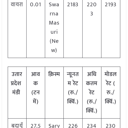
वायरा
0.01
Swa
2183
220
2193
rna
3
Mas
uri
(Ne
w)
उतार
आव
क़िस्म
न्यूनत
अधि
मोडल
प्रदेश
क
म रेट
कतम
रेट
(
मंडी
(टन
(रु./
रेट
रु./
में)
क्विं.)
(रु./
क्विं.)
क्विं.)
बदायूँ
27.5
Sarv
226
234
230