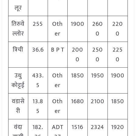
लूर
तिरुवे
255
Oth
1900
260
220
ल्लोर
er
0
0
त्रिची
36.6
B P T
200
250
225
0
0
0
उथु
433.
Oth
1850
1950
1900
कोट्टई
5
er
वडासे
13.8
Oth
1680
2100
1850
री
5
er
वंदा
182.
ADT
1516
2324
1920