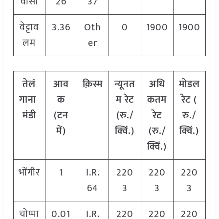
वासी
26
37
वेट्टाव
3.36
Oth
0
1900
1900
लम
er
तेलं
आव
क़िस्म
न्यूनत
अधि
मोडल
गाना
क
म रेट
कतम
रेट
(
मंडी
(टन
(रु./
रेट
रु./
में)
क्विं.)
(रु./
क्विं.)
क्विं.)
भोंगीर
1
I.R.
220
220
220
64
3
3
3
चोप्पा
0.01
I.R.
220
220
220