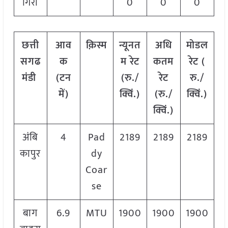
गिरी
0
0
0
छत्ती
आव
क़िस्म
न्यूनत
अधि
मोडल
सगढ
क
म रेट
कतम
रेट
(
मंडी
(टन
(रु./
रेट
रु./
में)
क्विं.)
(रु./
क्विं.)
क्विं.)
अंबि
4
Pad
2189
2189
2189
कापुर
dy
Coar
se
बाग
6.9
MTU
1900
1900
1900