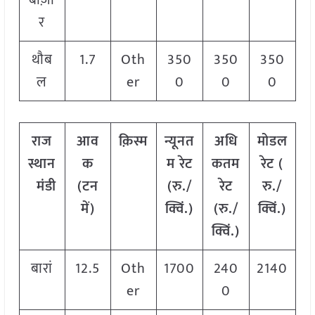
बाज़ा
र
थौब
1.7
Oth
350
350
350
ल
er
0
0
0
राज
आव
क़िस्म
न्यूनत
अधि
मोडल
स्थान
क
म रेट
कतम
रेट
(
मंडी
(टन
(रु./
रेट
रु./
में)
क्विं.)
(रु./
क्विं.)
क्विं.)
बारां
12.5
Oth
1700
240
2140
er
0