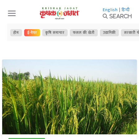
Skip
English
|
हिन्दी
to
Search
content
होम
ई-पेपर
कृषि समाचार
फसल की खेती
उद्यानिकी
सरकारी य