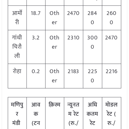
आर्मो
18.7
Oth
2470
284
260
री
er
0
0
गांधी
3.2
Oth
2310
300
2470
चिरौ
er
0
ली
रोहा
0.2
Oth
2183
225
2216
er
0
मणिपु
आव
क़िस्म
न्यूनत
अधि
मोडल
र
क
म रेट
कतम
रेट
(
मंडी
(टन
(रु./
रेट
रु./