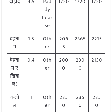
दाहोद
4.5
Pad
1720
1720
1720
dy
Coar
se
देहगा
1.5
Oth
206
2365
2215
म
er
5
देहगा
0.4
Oth
200
230
2150
म(र
er
0
0
खिया
ल)
कलो
1
Oth
235
235
235
ल
er
0
0
0