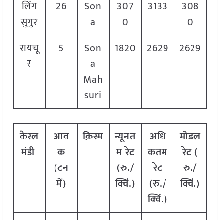
लिंग
26
Son
307
3133
308
सुगुर
a
0
0
रायचू
5
Son
1820
2629
2629
र
a
Mah
suri
केरल
आव
क़िस्म
न्यूनत
अधि
मोडल
मंडी
क
म रेट
कतम
रेट
(
(टन
(रु./
रेट
रु./
में)
क्विं.)
(रु./
क्विं.)
क्विं.)