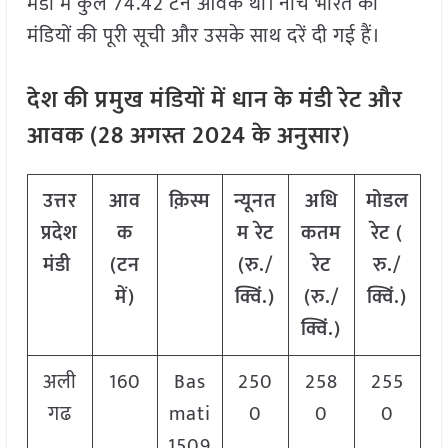
मंडी में कुल 74.42 टन आवक थी। नीचे भारत की
मंडियों की पूरी सूची और उसके साथ दरें दी गई हैं।
देश की प्रमुख मंडियों में धान के मंडी रेट और
आवक (
28
अगस्त
2024
के अनुसार)
उत्तर
आव
क़िस्म
न्यूनत
अधि
मोडल
प्रदेश
क
म रेट
कतम
रेट
(
मंडी
(टन
(रु./
रेट
रु./
में)
क्विं.)
(रु./
क्विं.)
क्विं.)
अली
160
Bas
250
258
255
गढ
mati
0
0
0
1509