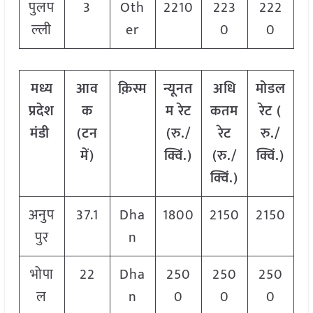
पुलप
3
Oth
2210
223
222
ल्ली
er
0
0
मध्य
आव
क़िस्म
न्यूनत
अधि
मोडल
प्रदेश
क
म रेट
कतम
रेट
(
मंडी
(टन
(रु./
रेट
रु./
में)
क्विं.)
(रु./
क्विं.)
क्विं.)
अनुप
37.1
Dha
1800
2150
2150
पुर
n
भोपा
22
Dha
250
250
250
ल
n
0
0
0