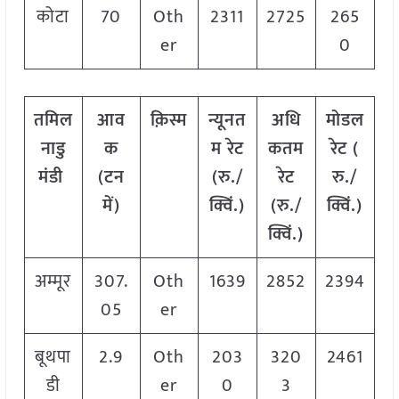
कोटा
70
Oth
2311
2725
265
er
0
तमिल
आव
क़िस्म
न्यूनत
अधि
मोडल
नाडु
क
म रेट
कतम
रेट
(
मंडी
(टन
(रु./
रेट
रु./
में)
क्विं.)
(रु./
क्विं.)
क्विं.)
अम्मूर
307.
Oth
1639
2852
2394
05
er
बूथपा
2.9
Oth
203
320
2461
डी
er
0
3