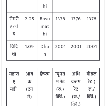
hi
सेमरी
2.05
Basu
1376
1376
1376
हरचं
mat
द
hi
विदि
1.09
Dha
2001
2001
2001
शा
n
महारा
आव
क़िस्म
न्यूनत
अधि
मोडल
ष्ट्र
क
म रेट
कतम
रेट
(
मंडी
(टन
(रु./
रेट
रु./
में)
क्विं.)
(रु./
क्विं.)
क्विं.)