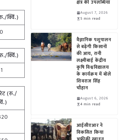
क्षेत्र की उपलब्धियां
August 7, 2026
रु./क्विं.)
5 min read
70
वैज्ञानिक पशुपालन
से बढ़ेगी किसानों
की आय, रानी
रु./क्विं.)
लक्ष्मीबाई केंद्रीय
कृषि विश्वविद्यालय
81
के कार्यक्रम में बोले
शिवराज सिंह
चौहान
रेट
(
रु./
August 6, 2026
विं.)
4 min read
320
आईसीएआर ने
विकसित किया
अफ्रीकी स्वाइन