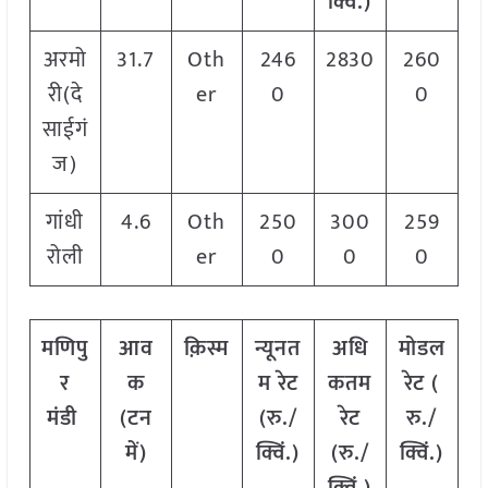
क्विं.)
अरमो
31.7
Oth
246
2830
260
री(दे
er
0
0
साईगं
ज)
गांधी
4.6
Oth
250
300
259
रोली
er
0
0
0
मणिपु
आव
क़िस्म
न्यूनत
अधि
मोडल
र
क
म रेट
कतम
रेट
(
मंडी
(टन
(रु./
रेट
रु./
में)
क्विं.)
(रु./
क्विं.)