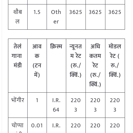
थौब
1.5
Oth
3625
3625
3625
ल
er
तेलं
आव
क़िस्म
न्यूनत
अधि
मोडल
गाना
क
म रेट
कतम
रेट
(
मंडी
(टन
(रु./
रेट
रु./
में)
क्विं.)
(रु./
क्विं.)
क्विं.)
भोंगीर
1
I.R.
220
220
220
64
3
3
3
चोप्पा
0.01
I.R.
220
220
220