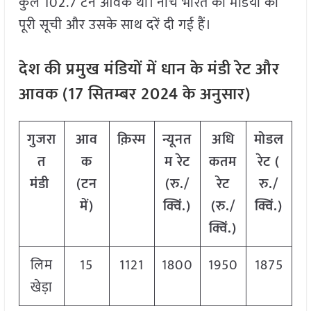
कुल 102.7 टन आवक थी। नीचे भारत की मंडियों की
पूरी सूची और उसके साथ दरें दी गई हैं।
देश की प्रमुख मंडियों में धान के मंडी रेट और
आवक (
17
सितम्बर
2024
के अनुसार)
गुजरा
आव
क़िस्म
न्यूनत
अधि
मोडल
त
क
म रेट
कतम
रेट
(
मंडी
(टन
(रु./
रेट
रु./
में)
क्विं.)
(रु./
क्विं.)
क्विं.)
लिम
15
1121
1800
1950
1875
खेड़ा