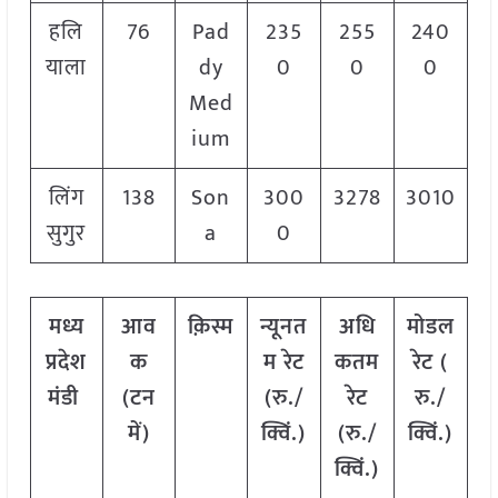
हलि
76
Pad
235
255
240
याला
dy
0
0
0
Med
ium
लिंग
138
Son
300
3278
3010
सुगुर
a
0
मध्य
आव
क़िस्म
न्यूनत
अधि
मोडल
प्रदेश
क
म रेट
कतम
रेट
(
मंडी
(टन
(रु./
रेट
रु./
में)
क्विं.)
(रु./
क्विं.)
क्विं.)