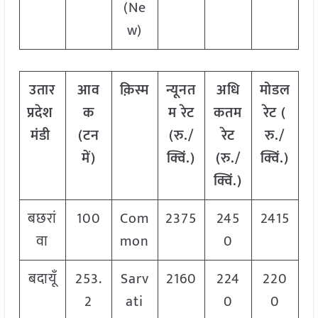
(Ne
w)
उतार
आव
क़िस्म
न्यूनत
अधि
मोडल
प्रदेश
क
म रेट
कतम
रेट
(
मंडी
(टन
(रु./
रेट
रु./
में)
क्विं.)
(रु./
क्विं.)
क्विं.)
बछरां
100
Com
2375
245
2415
वा
mon
0
बदायूँ
253.
Sarv
2160
224
220
2
ati
0
0