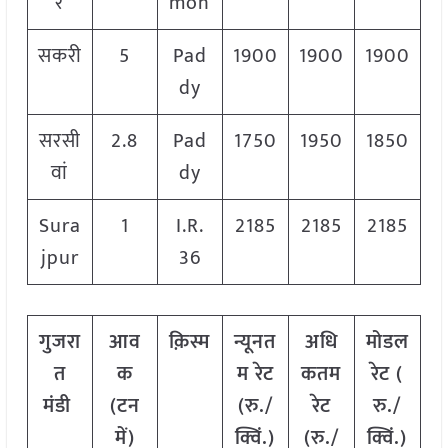
र
mon
सकरी
5
Pad
1900
1900
1900
dy
सरसी
2.8
Pad
1750
1950
1850
वां
dy
Sura
1
I.R.
2185
2185
2185
jpur
36
गुजरा
आव
क़िस्म
न्यूनत
अधि
मोडल
त
क
म रेट
कतम
रेट
(
मंडी
(टन
(रु./
रेट
रु./
में)
क्विं.)
(रु./
क्विं.)