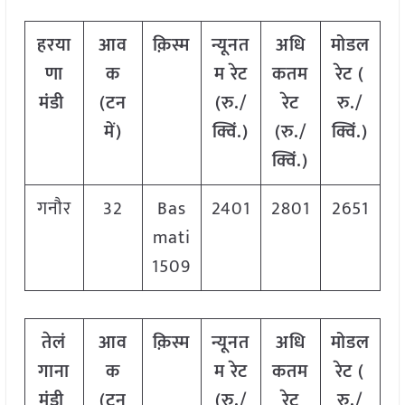
हरया
आव
क़िस्म
न्यूनत
अधि
मोडल
णा
क
म रेट
कतम
रेट
(
मंडी
(टन
(रु./
रेट
रु./
में)
क्विं.)
(रु./
क्विं.)
क्विं.)
गनौर
32
Bas
2401
2801
2651
mati
1509
तेलं
आव
क़िस्म
न्यूनत
अधि
मोडल
गाना
क
म रेट
कतम
रेट
(
मंडी
(टन
(रु./
रेट
रु./