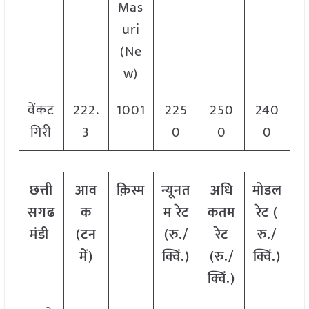
Mas
uri
(Ne
w)
वेंकट
222.
1001
225
250
240
गिरी
3
0
0
0
छत्ती
आव
क़िस्म
न्यूनत
अधि
मोडल
सगढ
क
म रेट
कतम
रेट
(
मंडी
(टन
(रु./
रेट
रु./
में)
क्विं.)
(रु./
क्विं.)
क्विं.)