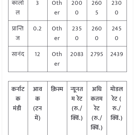
कालो
3
Oth
200
260
230
ल
er
0
5
0
प्रान्ति
0.2
Oth
235
260
245
ज
er
0
0
0
सानंद
12
Oth
2083
2795
2439
er
कर्नाट
आव
क़िस्म
न्यूनत
अधि
मोडल
क
क
म रेट
कतम
रेट
(
मंडी
(टन
(रु./
रेट
रु./
में)
क्विं.)
(रु./
क्विं.)
क्विं.)