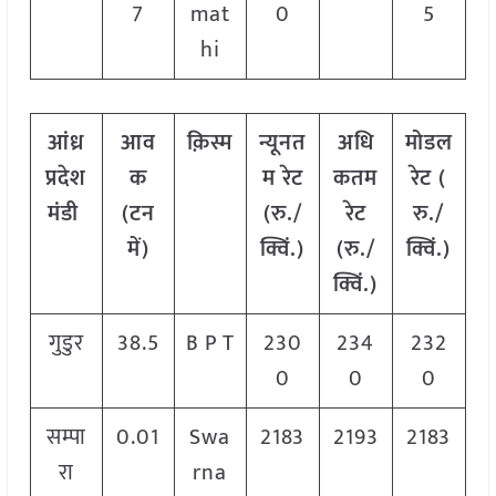
7
mat
0
5
hi
आंध्र
आव
क़िस्म
न्यूनत
अधि
मोडल
प्रदेश
क
म रेट
कतम
रेट
(
मंडी
(टन
(रु./
रेट
रु./
में)
क्विं.)
(रु./
क्विं.)
क्विं.)
गुडुर
38.5
B P T
230
234
232
0
0
0
सम्पा
0.01
Swa
2183
2193
2183
रा
rna