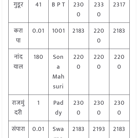
गुडूर
41
B P T
230
233
2317
0
0
करा
0.01
1001
2183
220
2183
पा
0
नांद
180
Son
220
220
220
याल
a
0
0
0
Mah
suri
राजमुं
1
Pad
230
230
230
दरी
dy
0
0
0
संपारा
0.01
Swa
2183
2193
2183