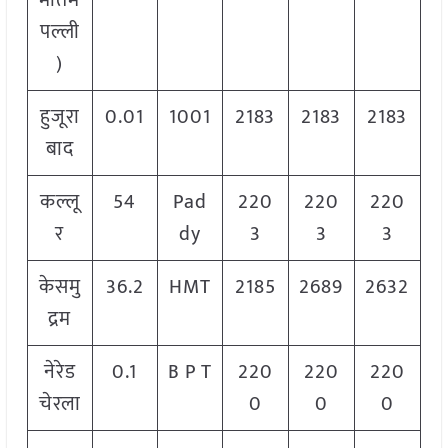
मातम
पल्ली
)
हुजूरा
0.01
1001
2183
2183
2183
बाद
कल्लू
54
Pad
220
220
220
र
dy
3
3
3
केसमु
36.2
HMT
2185
2689
2632
द्रम
नेरेड
0.1
B P T
220
220
220
चेरला
0
0
0