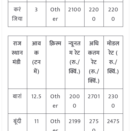
करं
3
Oth
2100
220
220
जिया
er
0
0
राज
आव
क़िस्म
न्यूनत
अधि
मोडल
स्थान
क
म रेट
कतम
रेट
(
मंडी
(टन
(रु./
रेट
रु./
में)
क्विं.)
(रु./
क्विं.)
क्विं.)
बारां
12.5
Oth
200
2701
230
er
0
0
बूंदी
11
Oth
2199
275
2475
er
0