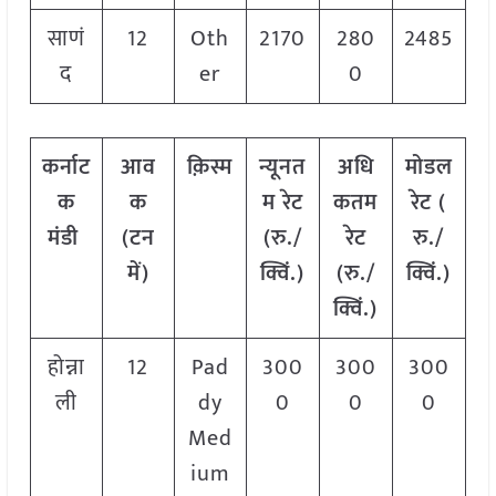
साणं
12
Oth
2170
280
2485
द
er
0
कर्नाट
आव
क़िस्म
न्यूनत
अधि
मोडल
क
क
म रेट
कतम
रेट
(
मंडी
(टन
(रु./
रेट
रु./
में)
क्विं.)
(रु./
क्विं.)
क्विं.)
होन्ना
12
Pad
300
300
300
ली
dy
0
0
0
Med
ium