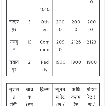
-
0
1010
नरहर
5
Oth
200
200
200
पुर
er
0
0
0
रायपु
15
Com
205
2126
2123
र
mon
0
तखत
2
Pad
1900
1900
1900
पुर
dy
गुजरा
आव
क़िस्म
न्यूनत
अधि
मोडल
त
क
म रेट
कतम
रेट
(
मंडी
(टन
(रु./
रेट
रु./