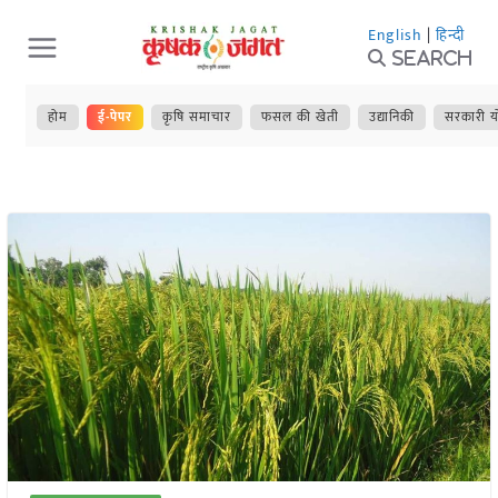
Skip
English
|
हिन्दी
to
Search
content
होम
ई-पेपर
कृषि समाचार
फसल की खेती
उद्यानिकी
सरकारी य