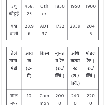
उथु
458.
Oth
1850
1950
1900
कोट्टई
25
er
वंदा
28.9
ADT
1732
2359
204
वासी
6
37
5
तेलं
आव
क़िस्म
न्यूनत
अधि
मोडल
गाना
क
म रेट
कतम
रेट
(
मंडी
(टन
(रु./
रेट
रु./
में)
क्विं.)
(रु./
क्विं.)
क्विं.)
आल
10
Com
200
240
220
मपुर
mon
0
0
0