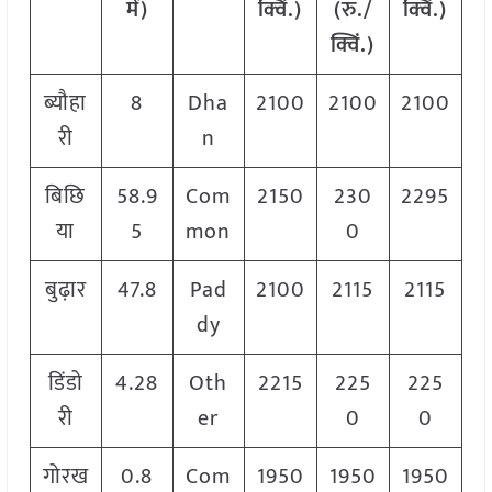
में)
क्विं.)
(रु./
क्विं.)
क्विं.)
ब्यौहा
8
Dha
2100
2100
2100
री
n
बिछि
58.9
Com
2150
230
2295
या
5
mon
0
बुढ़ार
47.8
Pad
2100
2115
2115
dy
डिंडो
4.28
Oth
2215
225
225
री
er
0
0
गोरख
0.8
Com
1950
1950
1950