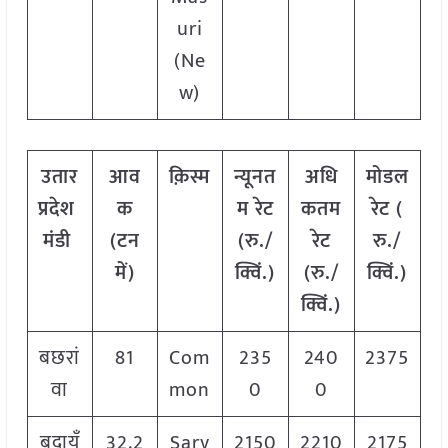
uri
(Ne
w)
उतार
आव
क़िस्म
न्यूनत
अधि
मोडल
प्रदेश
क
म रेट
कतम
रेट
(
मंडी
(टन
(रु./
रेट
रु./
में)
क्विं.)
(रु./
क्विं.)
क्विं.)
बछरां
81
Com
235
240
2375
वा
mon
0
0
बदायूँ
32.2
Sarv
2150
2210
2175