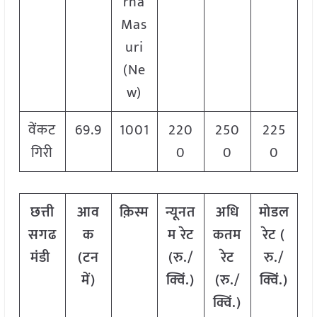
rna
Mas
uri
(Ne
w)
वेंकट
69.9
1001
220
250
225
गिरी
0
0
0
छत्ती
आव
क़िस्म
न्यूनत
अधि
मोडल
सगढ
क
म रेट
कतम
रेट
(
मंडी
(टन
(रु./
रेट
रु./
में)
क्विं.)
(रु./
क्विं.)
क्विं.)