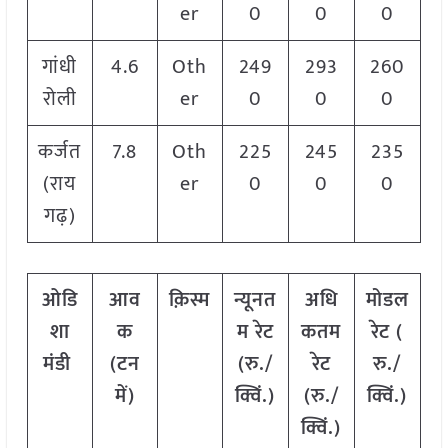
er
0
0
0
गांधी
4.6
Oth
249
293
260
रोली
er
0
0
0
कर्जत
7.8
Oth
225
245
235
(राय
er
0
0
0
गढ़)
ओडि
आव
क़िस्म
न्यूनत
अधि
मोडल
शा
क
म रेट
कतम
रेट
(
मंडी
(टन
(रु./
रेट
रु./
में)
क्विं.)
(रु./
क्विं.)
क्विं.)