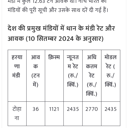
मंडी में कुल 12.63 टन आवक थी। नीचे भारत की
मंडियों की पूरी सूची और उसके साथ दरें दी गई हैं।
देश की प्रमुख मंडियों में धान के मंडी रेट और
आवक (
10
सितम्बर
2024
के अनुसार)
हरया
आव
क़िस्म
न्यूनत
अधि
मोडल
णा
क
म रेट
कतम
रेट
(
मंडी
(टन
(रु./
रेट
रु./
में)
क्विं.)
(रु./
क्विं.)
क्विं.)
टोहा
36
1121
2435
2770
2435
ना