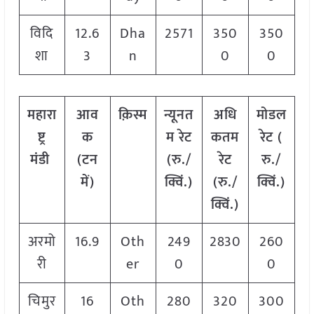
विदि
12.6
Dha
2571
350
350
शा
3
n
0
0
महारा
आव
क़िस्म
न्यूनत
अधि
मोडल
ष्ट्र
क
म रेट
कतम
रेट
(
मंडी
(टन
(रु./
रेट
रु./
में)
क्विं.)
(रु./
क्विं.)
क्विं.)
अरमो
16.9
Oth
249
2830
260
री
er
0
0
चिमुर
16
Oth
280
320
300