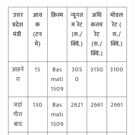
उत्तर
आव
क़िस्म
न्यूनत
अधि
मोडल
प्रदेश
क
म रेट
कतम
रेट
(
मंडी
(टन
(रु./
रेट
रु./
में)
क्विं.)
(रु./
क्विं.)
क्विं.)
अछने
15
Bas
305
3150
3100
रा
mati
0
1509
जहां
130
Bas
2621
2661
2661
गीरा
mati
बाद
1509