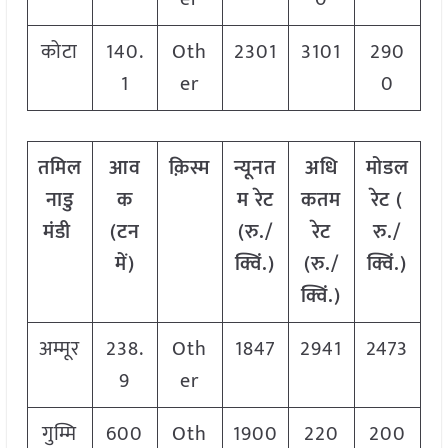
कोटा
140.
Oth
2301
3101
290
1
er
0
तमिल
आव
क़िस्म
न्यूनत
अधि
मोडल
नाडु
क
म रेट
कतम
रेट
(
मंडी
(टन
(रु./
रेट
रु./
में)
क्विं.)
(रु./
क्विं.)
क्विं.)
अम्मूर
238.
Oth
1847
2941
2473
9
er
गुम्मि
600
Oth
1900
220
200