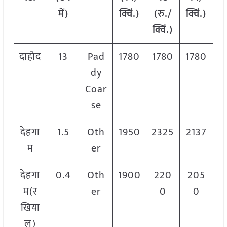
में)
क्विं.)
(रु./
क्विं.)
क्विं.)
दाहोद
13
Pad
1780
1780
1780
dy
Coar
se
देहगा
1.5
Oth
1950
2325
2137
म
er
देहगा
0.4
Oth
1900
220
205
म(र
er
0
0
खिया
ल)