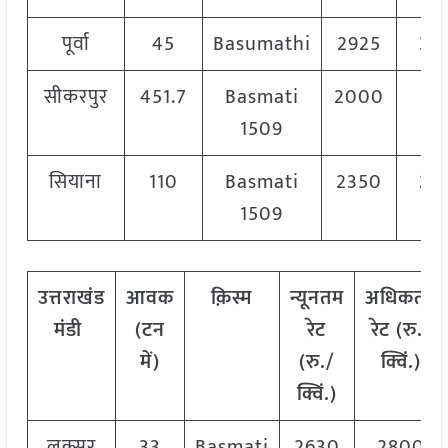
पूर्वा
45
Basumathi
2925
30
सीकरपुर
451.7
Basmati
2000
27
1509
सियाना
110
Basmati
2350
24
1509
उत्तराखंड
आवक
क़िस्म
न्यूनतम
अधिकतम
मंडी
(टन
रेट
रेट (रु./
में)
(रु./
क्विं.)
क्विं.)
लक्सर
33
Basmati
2630
2800