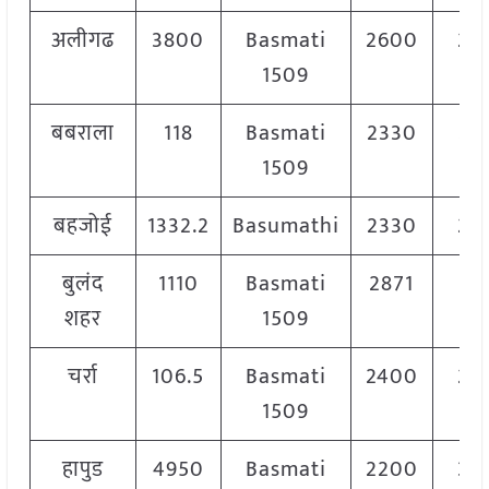
अलीगढ
3800
Basmati
2600
29
1509
बबराला
118
Basmati
2330
23
1509
बहजोई
1332.2
Basumathi
2330
24
बुलंद
1110
Basmati
2871
29
शहर
1509
चर्रा
106.5
Basmati
2400
25
1509
हापुड
4950
Basmati
2200
30