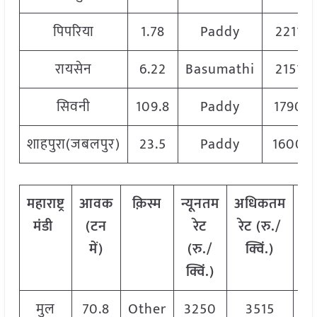
पिपरिया
1.78
Paddy
2211
रायसेन
6.22
Basumathi
2151
सिवनी
109.8
Paddy
1790
शाहपुरा(जबलपुर)
23.5
Paddy
1600
महाराष्ट्र
आवक
क़िस्म
न्यूनतम
अधिकतम
म
मंडी
(टन
रेट
रेट (रु./
रे
में)
(रु./
क्विं.)
क्
क्विं.)
मुल
70.8
Other
3250
3515
3