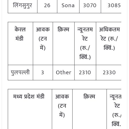
लिंगसुगुर
26
Sona
3070
3085
केरल
आवक
क़िस्म
न्यूनतम
अधिकतम
मंडी
(टन
रेट
रेट (रु./
र
में)
(रु./
क्विं.)
क्विं.)
पुलपल्ली
3
Other
2310
2330
मध्य प्रदेश मंडी
आवक
क़िस्म
न्यूनतम
(टन
रेट
में)
(रु./
क्विं.)