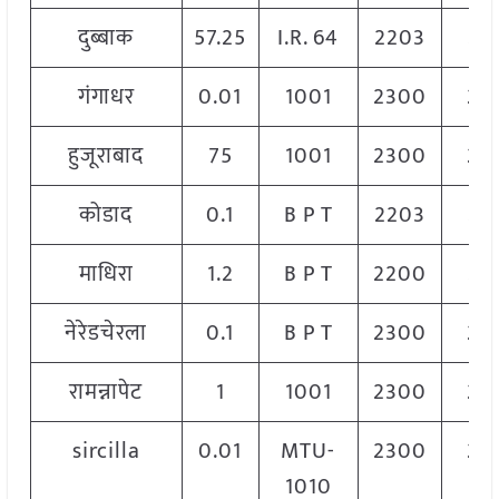
दुब्बाक
57.25
I.R. 64
2203
22
गंगाधर
0.01
1001
2300
23
हुजूराबाद
75
1001
2300
23
कोडाद
0.1
B P T
2203
22
माधिरा
1.2
B P T
2200
23
नेरेडचेरला
0.1
B P T
2300
23
रामन्नापेट
1
1001
2300
23
sircilla
0.01
MTU-
2300
23
1010