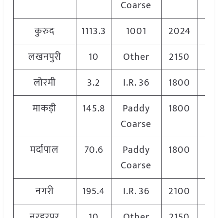
Coarse
कुरुद
1113.3
1001
2024
2
लखनपुरी
10
Other
2150
2
लोरमी
3.2
I.R. 36
1800
1
माकड़ी
145.8
Paddy
1800
1
Coarse
मर्दापाल
70.6
Paddy
1800
1
Coarse
नगरी
195.4
I.R. 36
2100
2
नरहरपुर
10
Other
2150
2