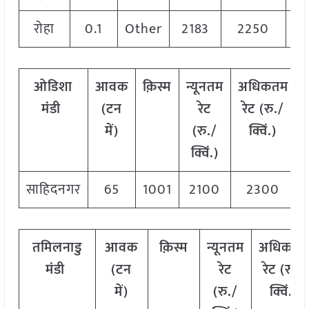
रोहा
0.1
Other
2183
2250
2
ओडिशा
आवक
क़िस्म
न्यूनतम
अधिकतम
मंडी
(टन
रेट
रेट (रु./
र
में)
(रु./
क्विं.)
क्विं.)
साहिदनगर
65
1001
2100
2300
तमिलनाडु
आवक
क़िस्म
न्यूनतम
अधिकतम
मंडी
(टन
रेट
रेट (रु./
में)
(रु./
क्विं.)