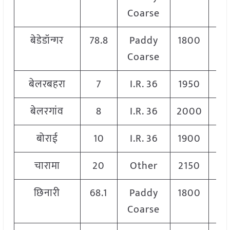
Coarse
बेडेडॉन्गर
78.8
Paddy
1800
1
Coarse
बेलरबहरा
7
I.R. 36
1950
1
बेलरगांव
8
I.R. 36
2000
2
बोराई
10
I.R. 36
1900
1
चारामा
20
Other
2150
2
छिनारी
68.1
Paddy
1800
1
Coarse