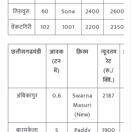
तिरुवुरु
60
Sona
2400
2600
वेंकटगिरी
102
1001
2200
2350
छत्तीसगढ
मंडी
आवक
क़िस्म
न्यूनतम
अध
(टन
रेट
रेट
में)
(रु./
क्
क्विं.)
अंबिकापुर
0.6
Swarna
2187
2
Masuri
(New)
बारमकेला
5
Paddy
1900
1