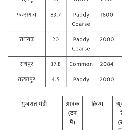
फरसगांव
83.7
Paddy
1800
1
Coarse
रायगढ़
20
Paddy
2000
2
Coarse
रायपुर
37.8
Common
2084
2
तखतपुर
4.5
Paddy
2000
2
गुजरात मंडी
आवक
क़िस्म
न्यूनत
(टन
रेट
में)
(रु./