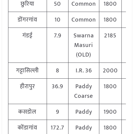
छुरिया
50
Common
1800
2
डोंगरगांव
10
Common
1800
2
गंडई
7.9
Swarna
2185
2
Masuri
(OLD)
गट्टासिल्ली
8
I.R. 36
2000
2
हीरापुर
36.9
Paddy
1800
1
Coarse
कसडोल
9
Paddy
1900
2
कोंडागांव
172.7
Paddy
1800
1