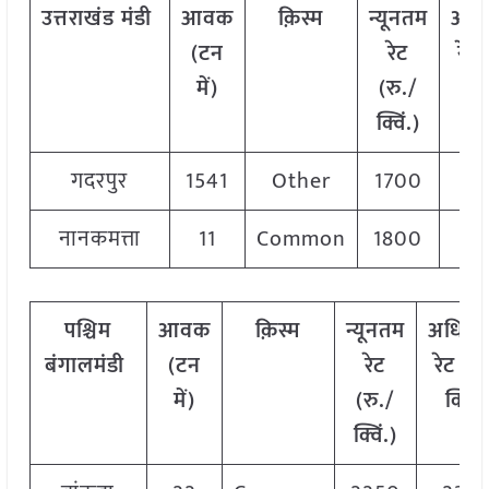
उत्तराखंड
मंडी
आवक
क़िस्म
न्यूनतम
अध
(टन
रेट
रेट 
में)
(रु./
क्व
क्विं.)
गदरपुर
1541
Other
1700
1
नानकमत्ता
11
Common
1800
2
पश्चिम
आवक
क़िस्म
न्यूनतम
अधिक
बंगाल
मंडी
(टन
रेट
रेट (रु
में)
(रु./
क्विं.
क्विं.)