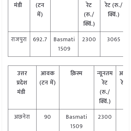
मंडी
(टन
रेट
रेट (रु./
में)
(रु./
क्विं.)
क्विं.)
राजपुरा
692.7
Basmati
2300
3065
1509
उत्तर
आवक
क़िस्म
न्यूनतम
अधि
प्रदेश
(टन में)
रेट
रेट (
मंडी
(रु./
क्वि
क्विं.)
अछनेरा
90
Basmati
2300
24
1509