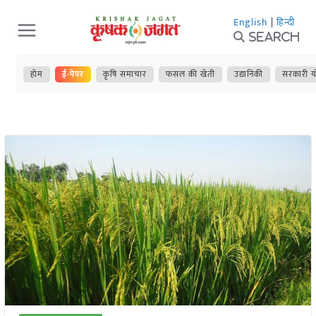
Skip
English
|
हिन्दी
to
Search
content
होम
ई-पेपर
कृषि समाचार
फसल की खेती
उद्यानिकी
सरकारी य