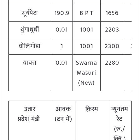
सूर्यपेटा
190.9
B P T
1656
31
थुंगाथुर्थी
0.01
1001
2203
22
वोलिगोंडा
1
1001
2300
23
वायरा
0.01
Swarna
2280
23
Masuri
(New)
उतार
आवक
क़िस्म
न्यूनतम
अ
प्रदेश
मंडी
(टन में)
रेट
र
(रु./
क्विं.)