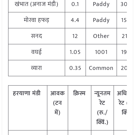
खंभात (अनाज मंडी)
0.1
Paddy
300
मोरवा हफड़
4.4
Paddy
1500
सनद
12
Other
2145
वघई
1.05
1001
1900
व्यारा
0.35
Common
205
हरयाणा मंडी
आवक
क़िस्म
न्यूनतम
अधिक
(टन
रेट
रेट (रु.
में)
(रु./
क्विं.)
क्विं.)