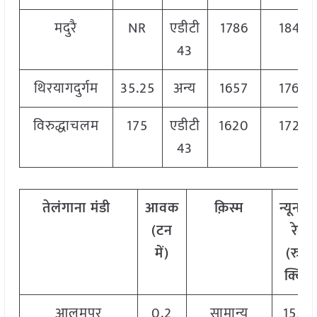
मदुरै
NR
एडीटी
1786
1846
43
थिरयागदुर्गम
35.25
अन्य
1657
1760
विरुद्धाचलम
175
एडीटी
1620
1720
43
तेलंगाना मंडी
आवक
क़िस्म
न्यूनत
(टन
रेट
में)
(रु./
क्विं.)
आलमपुर
0.2
सामान्य
1550