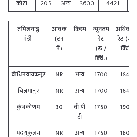
कोटा
205
अन्य
3600
4421
4
तमिलनाडु
आवक
क़िस्म
न्यूनतम
अधिकत
मंडी
(टन
रेट
रेट (रु./
में)
(रु./
क्विं.)
क्विं.)
बोधिनयाक्कनूर
NR
अन्य
1700
1840
चिन्नमानुर
NR
अन्य
1700
1840
कुंभकोणम
30
बी पी
1750
1900
टी
मदथुकुलम
NR
अन्य
1750
1800