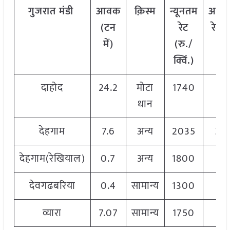
गुजरात मंडी
आवक
क़िस्म
न्यूनतम
अधि
(टन
रेट
रेट (
में)
(रु./
क्वि
क्विं.)
दाहोद
24.2
मोटा
1740
17
धान
देहगाम
7.6
अन्य
2035
20
देहगाम(रेखियाल)
0.7
अन्य
1800
19
देवगढबरिया
0.4
सामान्य
1300
13
व्यारा
7.07
सामान्य
1750
19