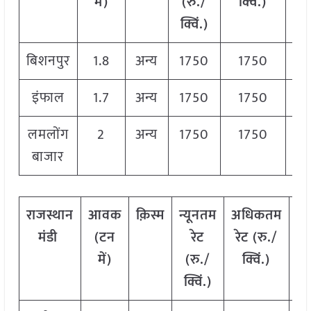
में)
(रु./
क्विं.)
(रु
क्विं.)
क्वि
बिशनपुर
1.8
अन्य
1750
1750
17
इंफाल
1.7
अन्य
1750
1750
17
लमलोंग
2
अन्य
1750
1750
17
बाजार
राजस्थान
आवक
क़िस्म
न्यूनतम
अधिकतम
म
मंडी
(टन
रेट
रेट (रु./
र
में)
(रु./
क्विं.)
(र
क्विं.)
क्व