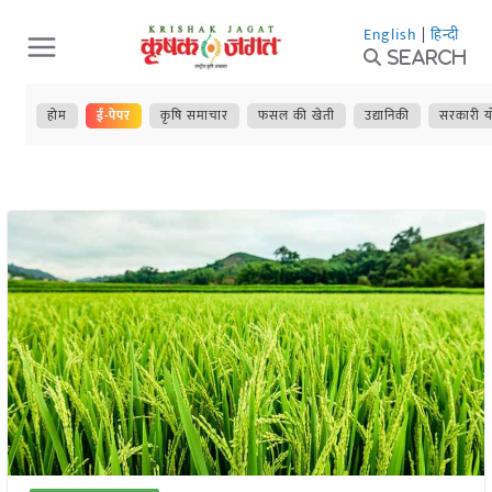
Skip
English
|
हिन्दी
to
Search
content
होम
ई-पेपर
कृषि समाचार
फसल की खेती
उद्यानिकी
सरकारी य