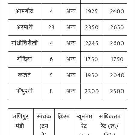
आमगाँव
4
अन्य
1925
2400
अरमोरी
23
अन्य
2350
2650
गांधीचिरौली
4
अन्य
2245
2600
गोंदिया
6
अन्य
1750
1750
कर्जत
5
अन्य
1950
2040
पोंभुरनी
8
अन्य
2300
2500
मणिपुर
आवक
क़िस्म
न्यूनतम
अधिकतम
मो
मंडी
(टन
रेट
रेट (रु./
रे