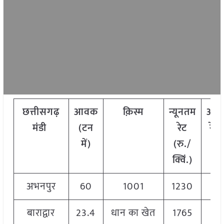
छत्तीसगढ़
आवक
क़िस्म
न्यूनतम
अध
मंडी
(टन
रेट
रेट 
में)
(रु./
क्व
क्विं.)
अभनपुर
60
1001
1230
1
बाराद्वार
23.4
धान का खेत
1765
1