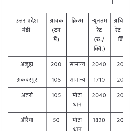
उत्तर प्रदेश
आवक
क़िस्म
न्यूनतम
अधिक
मंडी
(टन
रेट
रेट (रु.
में)
(रु./
क्विं.)
क्विं.)
अजुहा
200
सामान्य
2040
204
अकबरपुर
105
सामान्य
1710
204
अतर्रा
105
मोटा
2040
204
धान
औरैया
50
मोटा
1820
204
धान