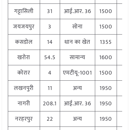
गट्टासिली
31
आई.आर. 36
1500
1
जयजयपुर
3
सोना
1500
1
कसडोल
14
धान का खेत
1355
1
खरोरा
54.5
सामान्य
1600
1
कोरार
4
एमटीयू-1001
1500
1
लखनपुरी
11
अन्य
1950
1
नागरी
208.1
आई.आर. 36
1950
2
नरहरपुर
22
अन्य
1950
1