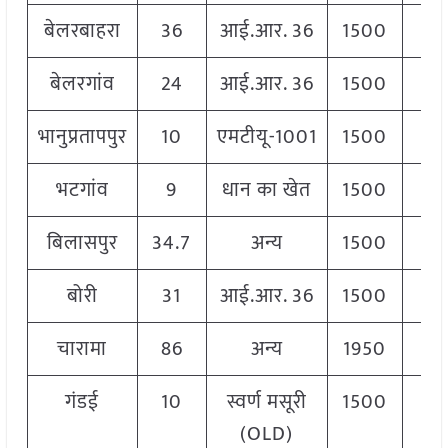
बेलरबाहरा
36
आई.आर. 36
1500
1
बेलरगांव
24
आई.आर. 36
1500
1
भानुप्रतापपुर
10
एमटीयू-1001
1500
1
भटगांव
9
धान का खेत
1500
1
बिलासपुर
34.7
अन्य
1500
1
बोरी
31
आई.आर. 36
1500
1
चारामा
86
अन्य
1950
1
गंडई
10
स्वर्ण मसूरी
1500
2
(OLD)