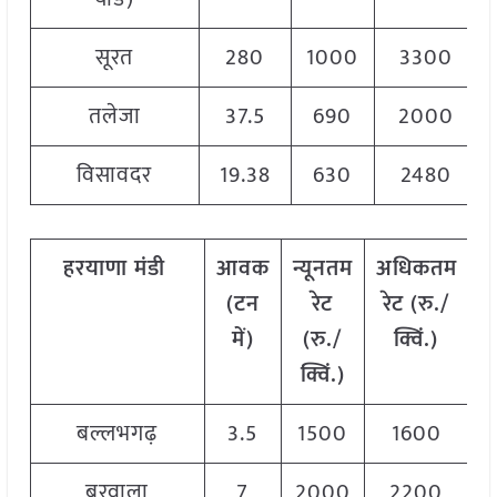
सूरत
280
1000
3300
तलेजा
37.5
690
2000
विसावदर
19.38
630
2480
हरयाणा मंडी
आवक
न्यूनतम
अधिकतम
म
(टन
रेट
रेट (रु./
में)
(रु./
क्विं.)
(
क्विं.)
क
बल्लभगढ़
3.5
1500
1600
1
बरवाला
7
2000
2200
2