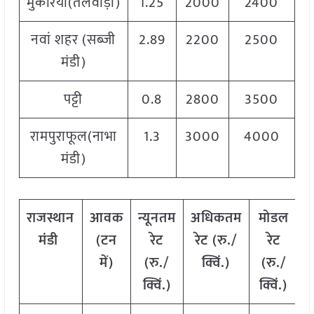
मुकेरियां(तलवाड़ा)
1.25
2000
2400
2
नवां शहर (सब्जी
2.89
2200
2500
2
मंडी)
पट्टी
0.8
2800
3500
3
रामपुराफूल(नाभा
1.3
3000
4000
3
मंडी)
राजस्थान
आवक
न्यूनतम
अधिकतम
मोडल
मंडी
(टन
रेट
रेट (रु./
रेट
में)
(रु./
क्विं.)
(
रु./
क्विं.)
क्विं.)