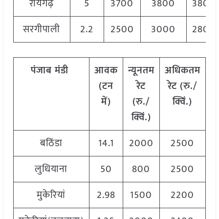
रायगढ़
5
3700
3800
3800
सरगीपाली
2.2
2500
3000
2800
पंजाब
मंडी
आवक
न्यूनतम
अधिकतम
म
(टन
रेट
रेट (रु./
में)
(रु./
क्विं.)
(
क्विं.)
क्
बठिंडा
14.1
2000
2500
2
लुधियाना
50
800
2500
1
मुकेरियां
2.98
1500
2200
1