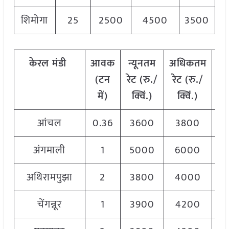
शिमोगा
25
2500
4500
3500
केरल मंडी
आवक
न्यूनतम
अधिकतम
म
(टन
रेट (रु./
रेट (रु./
रे
में)
क्विं.)
क्विं.)
क्
आंचल
0.36
3600
3800
3
अंगमाली
1
5000
6000
5
अथिरामपुझा
2
3800
4000
3
चेंगन्नूर
1
3900
4200
4