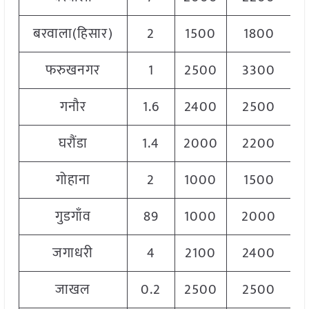
बरवाला(हिसार)
2
1500
1800
1
फरुखनगर
1
2500
3300
2
गनौर
1.6
2400
2500
2
घरौंडा
1.4
2000
2200
2
गोहाना
2
1000
1500
1
गुडगाँव
89
1000
2000
1
जगाधरी
4
2100
2400
2
जाखल
0.2
2500
2500
2