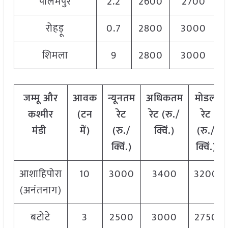
पालमपुर
2.2
2600
2700
रोहड़ू
0.7
2800
3000
शिमला
9
2800
3000
जम्मू और
आवक
न्यूनतम
अधिकतम
मोडल
कश्मीर
(टन
रेट
रेट (रु./
रेट
मंडी
में)
(रु./
क्विं.)
(
रु./
क्विं.)
क्विं.)
आशाहिपोरा
10
3000
3400
3200
(अनंतनाग)
बटोटे
3
2500
3000
2750