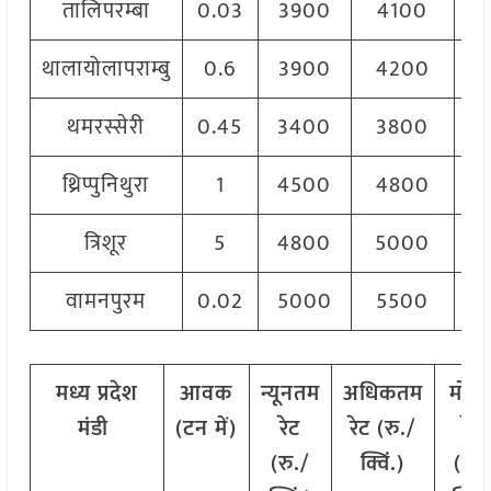
तालिपरम्बा
0.03
3900
4100
4
थालायोलापराम्बु
0.6
3900
4200
4
थमरस्सेरी
0.45
3400
3800
3
थ्रिप्पुनिथुरा
1
4500
4800
4
त्रिशूर
5
4800
5000
4
वामनपुरम
0.02
5000
5500
5
मध्य प्रदेश
आवक
न्यूनतम
अधिकतम
मोड
मंडी
(टन में)
रेट
रेट (रु./
रेट
(रु./
क्विं.)
(
रु.