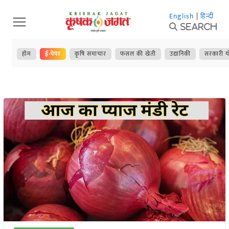
Skip
English
|
हिन्दी
to
Search
content
होम
ई-पेपर
कृषि समाचार
फसल की खेती
उद्यानिकी
सरकारी य