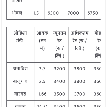
बाज़ार
थौबल
1.5
6500
7000
6750
ओडिशा
आवक
न्यूनतम
अधिकतम
मोडल
मंडी
(टन
रेट
रेट (रु./
रेट
में)
(रु./
क्विं.)
(
रु./
क्विं.)
क्विं.)
अत्ताबिरा
3.7
3200
3800
3500
बालूगांव
2.5
3400
3800
3600
बारगढ़
1.66
3500
3700
3600
बरगढ़
14.51
3400
3600
3500