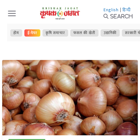
Skip
English
|
हिन्दी
to
Search
content
होम
ई-पेपर
कृषि समाचार
फसल की खेती
उद्यानिकी
सरकारी य