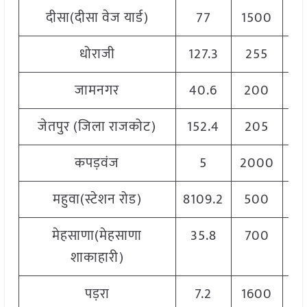
दीसा(दीसा वेज यार्ड)
77
1500
2
धोराजी
127.3
255
जामनगर
40.6
200
जेतपुर (जिला राजकोट)
152.4
205
कपड़वंज
5
2000
2
महुवा(स्टेशन रोड)
8109.2
500
1
मेहसाणा(मेहसाणा
35.8
700
2
शाकाहारी)
पड़रा
7.2
1600
1