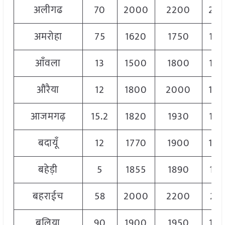
अलीगढ
70
2000
2200
21
अमरोहा
75
1620
1750
16
आँवला
13
1500
1800
17
औरैया
12
1800
2000
19
आजमगढ़
15.2
1820
1930
18
बदायूँ
12
1770
1900
18
बहेड़ी
5
1855
1890
18
बहराईच
58
2000
2200
211
बलिया
90
1900
1950
19