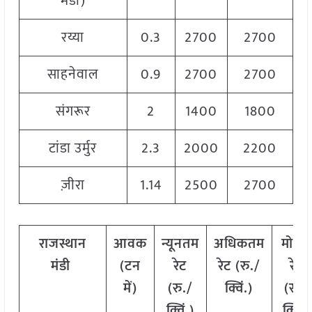
मंडी)
रय्या
0.3
2700
2700
2
साहनेवाल
0.9
2700
2700
2
संगरूर
2
1400
1800
1
टांडा उर्मुर
2.3
2000
2200
2
ज़ीरा
1.14
2500
2700
2
राजस्थान
आवक
न्यूनतम
अधिकतम
मोडल
मंडी
(टन
रेट
रेट (रु./
रेट
में)
(रु./
क्विं.)
(
रु./
क्विं.)
क्विं.)