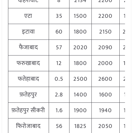
दोहरीघाट
8
2134
2200
216
एटा
35
1500
2200
18
इटावा
60
1800
2150
20
फैजाबाद
57
2020
2090
20
फरुखाबाद
12
1800
2000
19
फतेहाबाद
0.5
2500
2600
25
फ़तेहपुर
2.8
1400
1600
152
फ़तेहपुर सीकरी
1.6
1900
1940
19
फिरोजाबाद
56
1825
2050
19