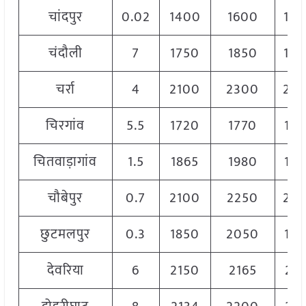
चांदपुर
0.02
1400
1600
15
चंदौली
7
1750
1850
18
चर्रा
4
2100
2300
22
चिरगांव
5.5
1720
1770
17
चितवाड़ागांव
1.5
1865
1980
19
चौबेपुर
0.7
2100
2250
22
छुटमलपुर
0.3
1850
2050
19
देवरिया
6
2150
2165
215