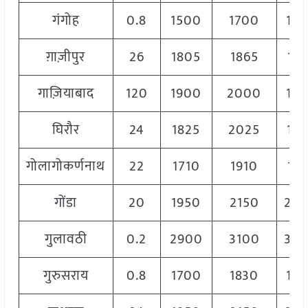
गंगोह
0.8
1500
1700
15
ग़ाज़ीपुर
26
1805
1865
183
गाज़ियाबाद
120
1900
2000
19
घिरौर
24
1825
2025
192
गोलागोकर्णनाथ
22
1710
1910
181
गोंडा
20
1950
2150
20
गुलावठी
0.2
2900
3100
30
गुरुसराय
0.8
1700
1830
17