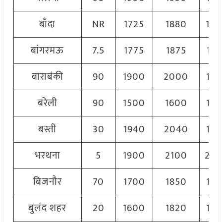
बाँदा
NR
1725
1880
18
बांगरमऊ
7.5
1775
1875
182
बाराबंकी
90
1900
2000
19
बरेली
90
1500
1600
15
बस्ती
30
1940
2040
19
भरथना
5
1900
2100
20
बिजनौर
70
1700
1850
17
बुलंद शहर
20
1600
1820
17