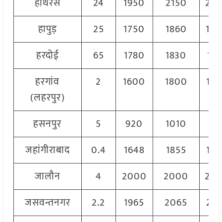
हाथरस
24
1950
2150
20
हापुड़
25
1750
1860
18
हरदोई
65
1780
1830
181
हरगांव
2
1600
1800
17
(लहरपुर)
हसनपुर
5
920
1010
98
जहांगीराबाद
0.4
1648
1855
17
जालौन
4
2000
2000
20
जसवन्तनगर
2.2
1965
2065
20