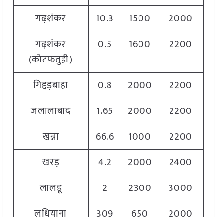
गढ़शंकर
10.3
1500
2000
1
गढ़शंकर
0.5
1600
2200
1
(कोटफतुही)
गिद्दड़बाहा
0.8
2000
2200
2
जलालाबाद
1.65
2000
2200
2
खन्ना
66.6
1000
2200
1
खरड़
4.2
2000
2400
2
लालडू
2
2300
3000
2
लुधियाना
309
650
2000
1