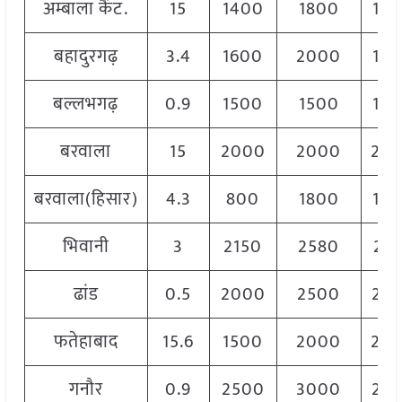
अम्बाला कैंट.
15
1400
1800
15
बहादुरगढ़
3.4
1600
2000
18
बल्लभगढ़
0.9
1500
1500
15
बरवाला
15
2000
2000
20
बरवाला(हिसार)
4.3
800
1800
15
भिवानी
3
2150
2580
22
ढांड
0.5
2000
2500
24
फतेहाबाद
15.6
1500
2000
20
गनौर
0.9
2500
3000
28