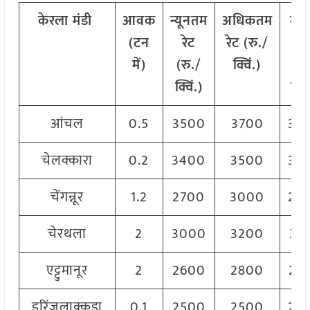
केरला
मंडी
आवक
न्यूनतम
अधिकतम
मो
(टन
रेट
रेट (रु./
रे
में)
(रु./
क्विं.)
(
रु
क्विं.)
क्वि
आंचल
0.5
3500
3700
36
चेलक्कारा
0.2
3400
3500
35
चेंगन्नूर
1.2
2700
3000
28
चेरथला
2
3000
3200
31
एट्टुमानूर
2
2600
2800
27
इरिंजलाक्कुडा
0.1
2500
2500
25