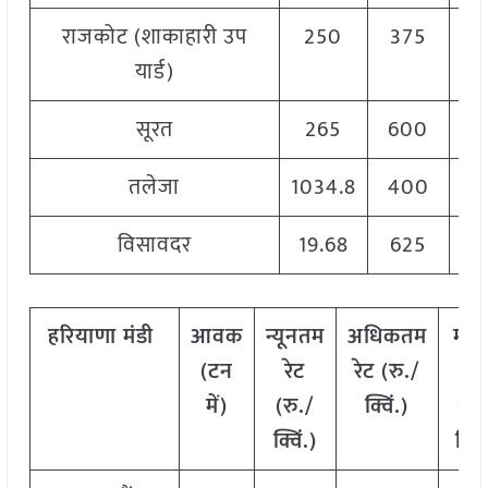
राजकोट (शाकाहारी उप
250
375
यार्ड)
सूरत
265
600
2
तलेजा
1034.8
400
विसावदर
19.68
625
हरियाणा
मंडी
आवक
न्यूनतम
अधिकतम
मो
(टन
रेट
रेट (रु./
रेट
में)
(रु./
क्विं.)
(
रु
क्विं.)
क्विं