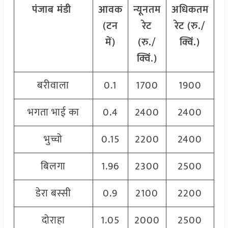
पंजाब
मंडी
आवक
न्यूनतम
अधिकतम
म
(टन
रेट
रेट (रु./
में)
(रु./
क्विं.)
(
क्विं.)
क्
बरीवाला
0.1
1700
1900
1
भगता भाई का
0.4
2400
2400
2
भुच्चो
0.15
2200
2400
2
बिलगा
1.96
2300
2500
2
डेरा बस्सी
0.9
2100
2200
2
दोराहा
1.05
2000
2500
2