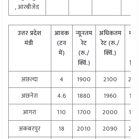
, आरबीजेड
उत्तर
प्रदेश
आवक
न्यूनतम
अधिकतम
मो
मंडी
(टन
रेट
रेट (रु./
रेट
में)
(रु./
क्विं.)
(
रु
क्विं.)
क्विं
अछल्दा
4
1900
2100
20
अछनेरा
4.6
1880
1960
19
आगरा
110
1700
2000
19
अकबरपुर
18
2010
2090
20