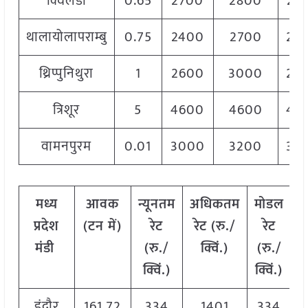
क्विलैंडी
0.65
2700
2800
27
थालायोलापराम्बु
0.75
2400
2700
25
थ्रिप्पुनिथुरा
1
2600
3000
28
त्रिशूर
5
4600
4600
46
वामनपुरम
0.01
3000
3200
32
मध्य
आवक
न्यूनतम
अधिकतम
मोडल
प्रदेश
(टन
में)
रेट
रेट (रु./
रेट
मंडी
(रु./
क्विं.)
(
रु./
क्विं.)
क्विं.)
इंदौर
161.72
334
1401
334