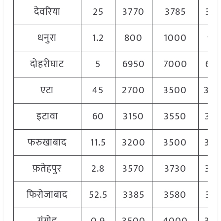
देवरिया
25
3770
3785
37
धनुरा
1.2
800
1000
90
दोहरीघाट
5
6950
7000
69
एटा
45
2700
3500
30
इटावा
60
3150
3550
33
फरुखाबाद
11.5
3200
3500
34
फ़तेहपुर
2.8
3570
3730
36
फिरोजाबाद
52.5
3385
3580
34