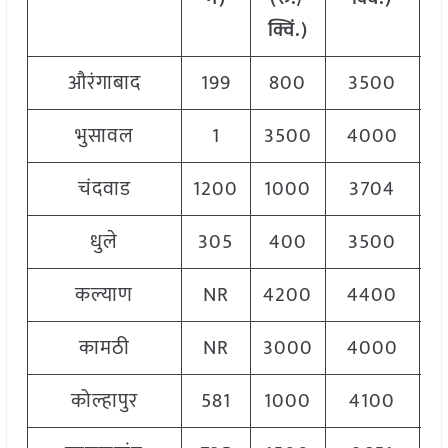
क्विं.)
क्
औरंगाबाद
199
800
3500
2
भुसावल
1
3500
4000
3
चंदवाड
1200
1000
3704
3
धुले
305
400
3500
2
कल्याण
NR
4200
4400
4
कामठी
NR
3000
4000
3
कोल्हापुर
581
1000
4100
2