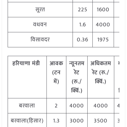
सूरत
225
1600
4
वधवन
1.6
4000
4
विसावदर
0.36
1975
2
हरियाणा मंडी
आवक
न्यूनतम
अधिकतम
मो
(टन
रेट
रेट (रु./
रेट
में)
(रु./
क्विं.)
(
रु
क्विं.)
क्विं
बरवाला
2
4000
4000
40
बरवाला(हिसार)
1.3
3000
3500
35