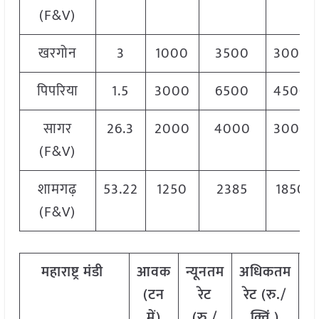
(F&V)
खरगोन
3
1000
3500
3000
पिपरिया
1.5
3000
6500
4500
सागर
26.3
2000
4000
3000
(F&V)
शामगढ़
53.22
1250
2385
1850
(F&V)
महाराष्ट्र
मंडी
आवक
न्यूनतम
अधिकतम
म
(टन
रेट
रेट (रु./
में)
(रु./
क्विं.)
(