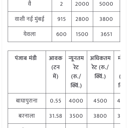
वै
2
2000
5000
3
वाशी नई मुंबई
915
2800
3800
3
येवला
600
1500
3651
3
पंजाब
मंडी
आवक
न्यूनतम
अधिकतम
मोड
(टन
रेट
रेट (रु./
रेट
में)
(रु./
क्विं.)
(
रु.
क्विं.)
क्विं
बाघापुराना
0.55
4000
4500
420
बरनाला
31.58
3500
3800
365