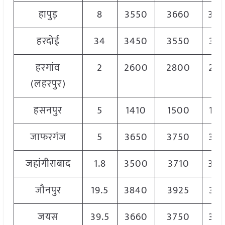
हापुड़
8
3550
3660
36
हरदोई
34
3450
3550
34
हरगांव
2
2600
2800
27
(लहरपुर)
हसनपुर
5
1410
1500
14
जाफरगंज
5
3650
3750
37
जहांगीराबाद
1.8
3500
3710
36
जौनपुर
19.5
3840
3925
38
जयस
39.5
3660
3750
37