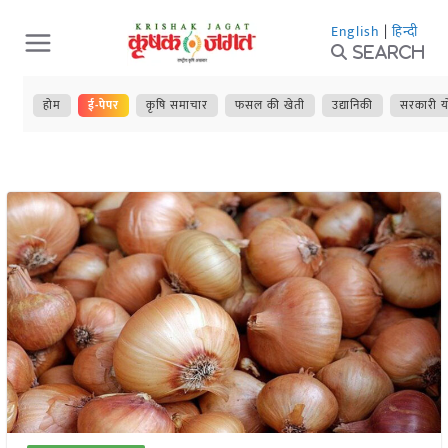
Skip
English
|
हिन्दी
to
Search
content
होम
ई-पेपर
कृषि समाचार
फसल की खेती
उद्यानिकी
सरकारी य