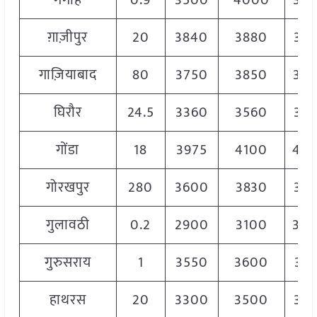
गंगोह
0.9
3500
4000
38
ग़ाज़ीपुर
20
3840
3880
38
गाज़ियाबाद
80
3750
3850
38
घिरौर
24.5
3360
3560
34
गोंडा
18
3975
4100
40
गोरखपुर
280
3600
3830
37
गुलावठी
0.2
2900
3100
30
गुरुसराय
1
3550
3600
35
हाथरस
20
3300
3500
34