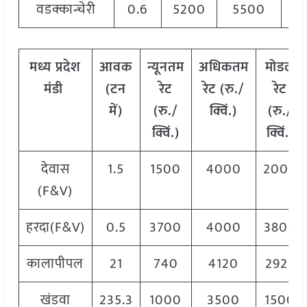
वडक्कान्चेरी
0.6
5200
5500
5
मध्य
प्रदेश
आवक
न्यूनतम
अधिकतम
मोडल
मंडी
(टन
रेट
रेट (रु./
रेट
में)
(रु./
क्विं.)
(
रु./
क्विं.)
क्विं.)
देवास
1.5
1500
4000
2000
(F&V)
हरदा(F&V)
0.5
3700
4000
3800
कालापीपल
21
740
4120
2925
खंडवा
235.3
1000
3500
1500