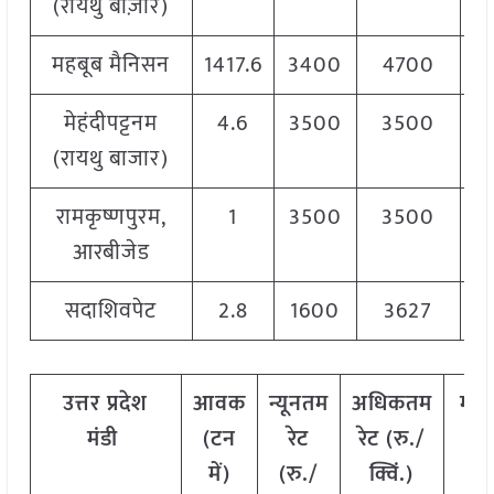
(रायथु बाज़ार)
महबूब मैनिसन
1417.6
3400
4700
4
मेहंदीपट्टनम
4.6
3500
3500
3
(रायथु बाजार)
रामकृष्णपुरम,
1
3500
3500
3
आरबीजेड
सदाशिवपेट
2.8
1600
3627
3
उत्तर
प्रदेश
आवक
न्यूनतम
अधिकतम
मो
मंडी
(टन
रेट
रेट (रु./
रेट
में)
(रु./
क्विं.)
(
रु