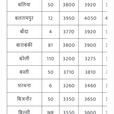
बलिया
50
3800
3920
38
बलरामपुर
12
3950
4050
40
बाँदा
4
3770
3920
38
बाराबंकी
81
3800
3900
38
बरेली
110
3200
3275
32
बस्ती
50
3710
3810
37
भरथना
6
3260
3460
33
बिजनौर
50
3350
3650
34
बिल्सी
NR
3550
3600
35