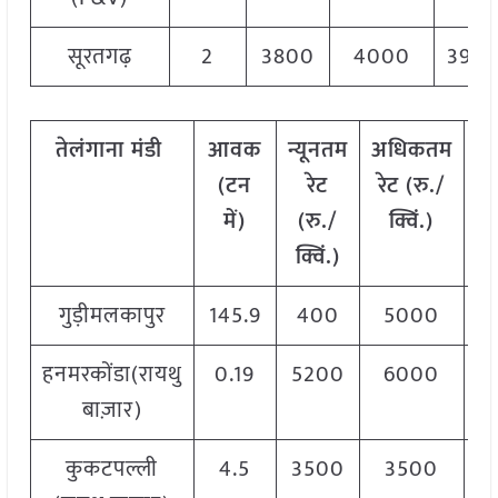
सूरतगढ़
2
3800
4000
390
तेलंगाना
मंडी
आवक
न्यूनतम
अधिकतम
म
(टन
रेट
रेट (रु./
में)
(रु./
क्विं.)
(
क्विं.)
क्
गुड़ीमलकापुर
145.9
400
5000
2
हनमरकोंडा(रायथु
0.19
5200
6000
5
बाज़ार)
कुकटपल्ली
4.5
3500
3500
3