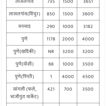
लासलगांव
735
1500
3651
3
लासलगांव(विंचुर)
850
1500
3600
3
मनमाड
290
1000
3182
2
पुणे
1178
2000
4000
3
पुणे(खडिकी)
NR
3200
3200
3
पुणे(मोशी)
68
1000
3500
2
पुणे(पिंपरी)
1
4000
4500
4
सांगली (फले,
421
700
3500
2
भाजीपुरा मार्केट)