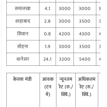
समालखा
4.1
3000
3000
30
शाहाबाद
2.8
3000
3500
32
सिवान
0.8
4200
4300
42
सोहना
1.9
3000
3500
33
थानेसर
24.1
3200
5400
42
केरला
मंडी
आवक
न्यूनतम
अधिकतम
म
(टन
रेट (रु./
रेट (रु./
र
में)
क्विं.)
क्विं.)
(
र
क्व