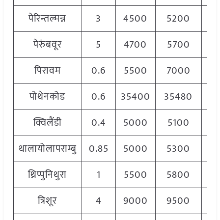
पेरिन्तल्मन्न
3
4500
5200
4
पेरुंबवूर
5
4700
5700
5
पिरावम
0.6
5500
7000
6
पोथेनकोड
0.6
35400
35480
35
क्विलैंडी
0.4
5000
5100
5
थालायोलापराम्बु
0.85
5000
5300
5
थ्रिप्पुनिथुरा
1
5500
5800
5
त्रिशूर
4
9000
9500
9