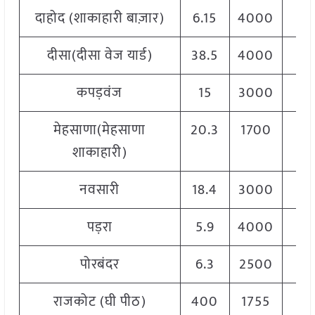
दाहोद (शाकाहारी बाज़ार)
6.15
4000
5
दीसा(दीसा वेज यार्ड)
38.5
4000
5
कपड़वंज
15
3000
4
मेहसाणा(मेहसाणा
20.3
1700
4
शाकाहारी)
नवसारी
18.4
3000
4
पड़रा
5.9
4000
5
पोरबंदर
6.3
2500
4
राजकोट (घी पीठ)
400
1755
3