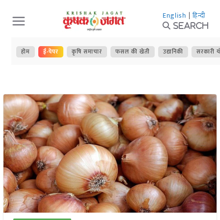
Skip
English
|
हिन्दी
to
Search
content
होम
ई-पेपर
कृषि समाचार
फसल की खेती
उद्यानिकी
सरकारी य