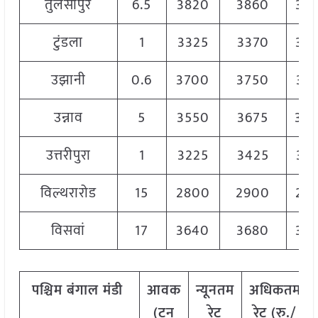
तुलसीपुर
6.5
3820
3860
38
टुंडला
1
3325
3370
33
उझानी
0.6
3700
3750
37
उन्नाव
5
3550
3675
36
उत्तरीपुरा
1
3225
3425
33
विल्थरारोड
15
2800
2900
28
विसवां
17
3640
3680
36
पश्चिम
बंगाल मंडी
आवक
न्यूनतम
अधिकतम
(टन
रेट
रेट (रु./