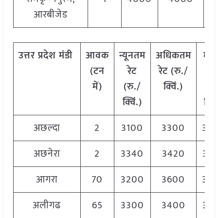
आरबीजेड
उत्तर
प्रदेश मंडी
आवक
न्यूनतम
अधिकतम
मो
(टन
रेट
रेट (रु./
रे
में)
(रु./
क्विं.)
(
रु
क्विं.)
क्विं
अछल्दा
2
3100
3300
32
अछनेरा
2
3340
3420
33
आगरा
70
3200
3600
34
अलीगढ
65
3300
3400
33