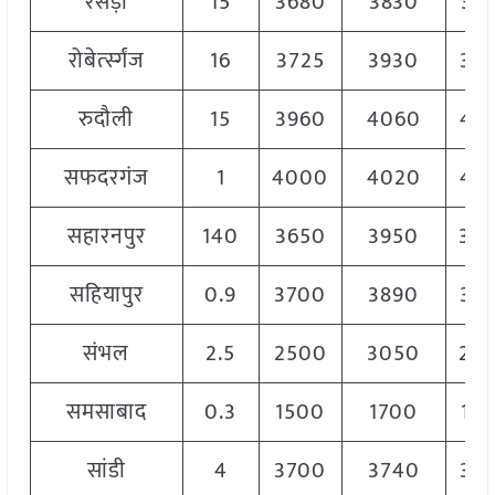
रसड़ा
15
3680
3830
37
रोबेर्त्स्गंज
16
3725
3930
38
रुदौली
15
3960
4060
40
सफदरगंज
1
4000
4020
40
सहारनपुर
140
3650
3950
38
सहियापुर
0.9
3700
3890
37
संभल
2.5
2500
3050
28
समसाबाद
0.3
1500
1700
16
सांडी
4
3700
3740
37