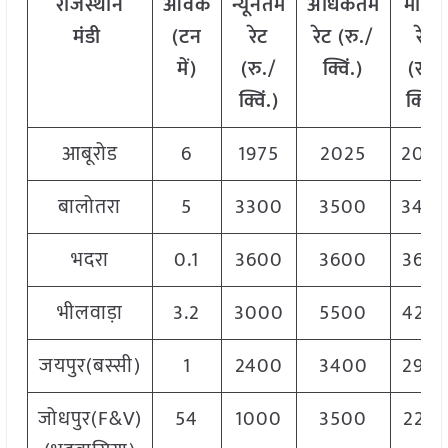
राजस्थान
आवक
न्यूनतम
अधिकतम
मोडल
मंडी
(टन
रेट
रेट (रु./
रेट
में)
(रु./
क्विं.)
(
रु./
क्विं.)
क्विं.)
आबूरोड
6
1975
2025
200
बालोतरा
5
3300
3500
340
भदरा
0.1
3600
3600
360
भीलवाड़ा
3.2
3000
5500
425
जयपुर(बस्सी)
1
2400
3400
290
जोधपुर(F&V)
54
1000
3500
225