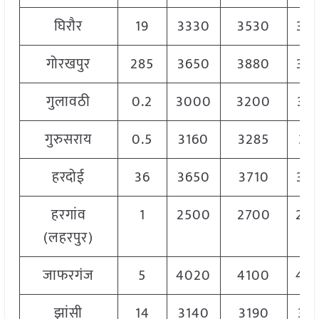
घिरौर
19
3330
3530
34
गोरखपुर
285
3650
3880
37
गुलावठी
0.2
3000
3200
31
गुरुसराय
0.5
3160
3285
32
हरदोई
36
3650
3710
36
हरगांव
1
2500
2700
26
(लहरपुर)
जाफरगंज
5
4020
4100
40
झांसी
14
3140
3190
31