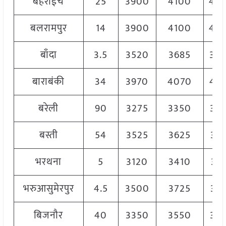
बहराईच
25
3900
4100
40
बलरामपुर
14
3900
4100
40
बाँदा
3.5
3520
3685
36
बाराबंकी
34
3970
4070
40
बरेली
90
3275
3350
33
बस्ती
54
3525
3625
35
भरथना
5
3120
3410
33
भरुआसुमेरपुर
4.5
3500
3725
36
बिजनौर
40
3350
3550
34