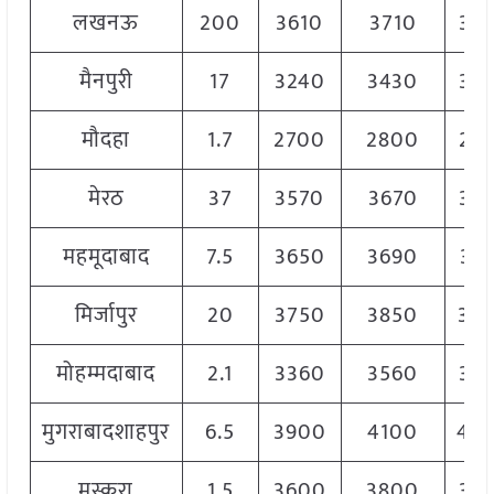
लखनऊ
200
3610
3710
36
मैनपुरी
17
3240
3430
33
मौदहा
1.7
2700
2800
27
मेरठ
37
3570
3670
36
महमूदाबाद
7.5
3650
3690
36
मिर्जापुर
20
3750
3850
38
मोहम्मदाबाद
2.1
3360
3560
34
मुगराबादशाहपुर
6.5
3900
4100
40
मुस्करा
1.5
3600
3800
37