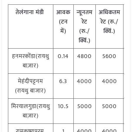
तेलंगाना
मंडी
आवक
न्यूनतम
अधिकतम
म
(टन
रेट
रेट (रु./
में)
(रु./
क्विं.)
(
क्विं.)
क्
हनमरकोंडा(रायथु
0.14
4800
5600
5
बाज़ार)
मेहंदीपट्टनम
6.3
4000
4000
4
(रायथु बाजार)
मिरयालगुडा(रायथु
10.5
5000
5000
5
बाज़ार)
रामकृष्णपुरम,
1
4000
4000
4