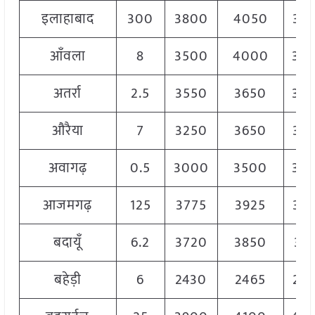
इलाहाबाद
300
3800
4050
39
आँवला
8
3500
4000
38
अतर्रा
2.5
3550
3650
36
औरैया
7
3250
3650
34
अवागढ़
0.5
3000
3500
32
आजमगढ़
125
3775
3925
38
बदायूँ
6.2
3720
3850
37
बहेड़ी
6
2430
2465
24