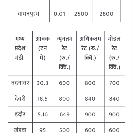
वामनपुरम
0.01
2500
2800
28
मध्य
आवक
न्यूनतम
अधिकतम
मोडल
प्रदेश
(
टन
रेट
रेट
(
रु
./
रेट
मंडी
में
)
(
रु
./
क्विं
.)
(
रु
./
क्विं
.)
क्विं
.)
बदनावर
30.3
600
800
700
देवरी
18.5
800
840
840
इंदौर
5.16
649
900
900
खंडवा
95
500
600
600