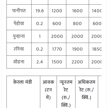
पानीपत
19.6
1200
1600
1400
पेहोवा
0.2
600
800
600
पुन्हाना
1
2000
2000
2000
रनिया
0.2
1770
1900
1850
सोहना
2.4
1500
2200
2000
केरला
मंडी
आवक
न्यूनतम
अधिकतम
मो
(
टन
रेट
रेट
(
रु
./
रे
में
)
(
रु
./
क्विं
.)
(
रु
क्विं
.)
क्वि