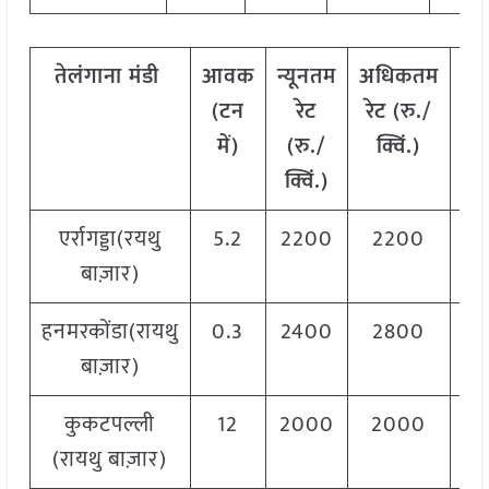
तेलंगाना
मंडी
आवक
न्यूनतम
अधिकतम
मो
(
टन
रेट
रेट
(
रु
./
र
में
)
(
रु
./
क्विं
.)
(
र
क्विं
.)
क्व
एर्रागड्डा(रयथु
5.2
2200
2200
22
बाज़ार)
हनमरकोंडा(रायथु
0.3
2400
2800
26
बाज़ार)
कुकटपल्ली
12
2000
2000
20
(रायथु बाज़ार)