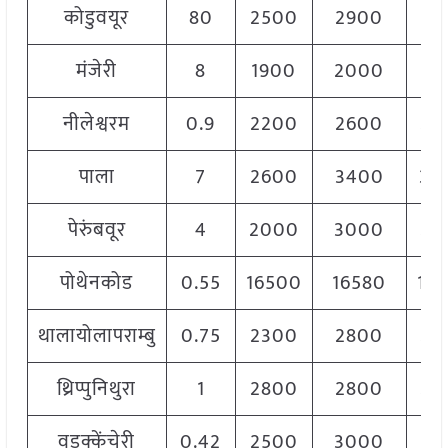
कोडुवयूर
80
2500
2900
27
मंजेरी
8
1900
2000
19
नीलेश्वरम
0.9
2200
2600
24
पाला
7
2600
3400
30
पेरुंबवूर
4
2000
3000
25
पोथेनकोड
0.55
16500
16580
16
थालायोलापराम्बु
0.75
2300
2800
25
थ्रिप्पुनिथुरा
1
2800
2800
28
वडक्केंचेरी
0.42
2500
3000
27