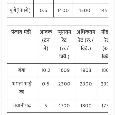
पुणे(पिंपरी)
0.6
1400
1500
1450
पंजाब
मंडी
आवक
न्यूनतम
अधिकतम
मोडल
(
टन
रेट
रेट
(
रु
./
रेट
में
)
(
रु
./
क्विं
.)
(
रु
./
क्विं
.)
क्विं
.)
बंगा
10.2
1609
1903
1800
भगता भाई
0.5
2300
2300
2300
का
भवानीगढ़
5
1700
1800
1750