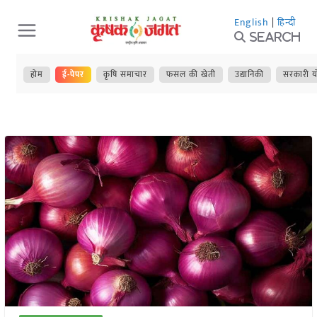
Skip
English
|
हिन्दी
to
Search
content
होम
ई-पेपर
कृषि समाचार
फसल की खेती
उद्यानिकी
सरकारी य