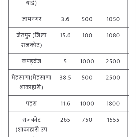
यार्ड)
जामनगर
3.6
500
1050
8
जेतपुर (जिला
15.6
100
1080
7
राजकोट)
कपड़वंज
5
1000
2500
1
मेहसाणा(मेहसाणा
38.5
500
2500
1
शाकाहारी)
पड़रा
11.6
1000
1800
1
राजकोट
265
750
1555
1
(शाकाहारी उप