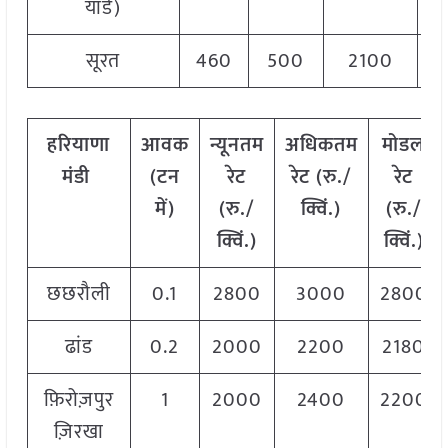
यार्ड)
सूरत
460
500
2100
1
हरियाणा
आवक
न्यूनतम
अधिकतम
मोडल
मंडी
(
टन
रेट
रेट
(
रु
./
रेट
में
)
(
रु
./
क्विं
.)
(
रु
./
क्विं
.)
क्विं
.)
छछरौली
0.1
2800
3000
2800
ढांड
0.2
2000
2200
2180
फ़िरोज़पुर
1
2000
2400
2200
ज़िरखा