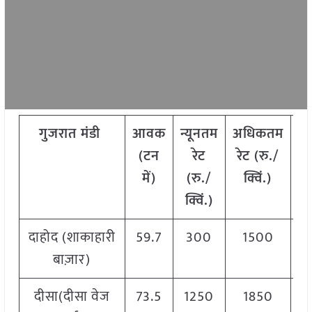
गुजरात
मंडी
आवक
न्यूनतम
अधिकतम
म
(
टन
रेट
रेट
(
रु
./
में
)
(
रु
./
क्विं
.)
(
र
क्विं
.)
क्व
दाहोद (शाकाहारी
59.7
300
1500
1
बाज़ार)
दीसा(दीसा वेज
73.5
1250
1850
1