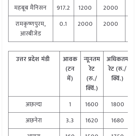
महबूब मैनिसन
917.2
1200
2000
18
रामकृष्णपुरम,
0.1
2000
2000
20
आरबीजेड
उत्तर
प्रदेश
मंडी
आवक
न्यूनतम
अधिकतम
(
टन
रेट
रेट
(
रु
./
में
)
(
रु
./
क्विं
.)
क्विं
.)
अछल्दा
1
1600
1800
अछनेरा
3.3
1620
1680