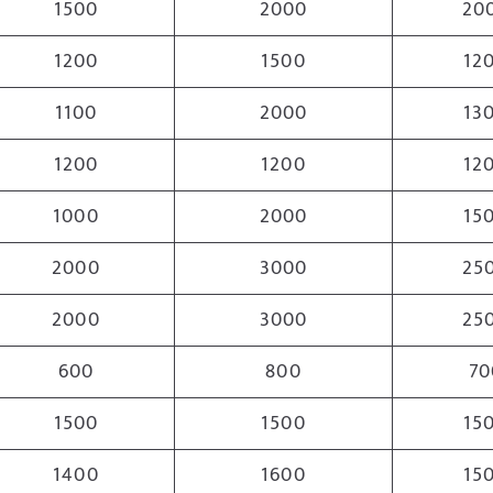
1500
2000
20
1200
1500
12
1100
2000
13
1200
1200
12
1000
2000
15
2000
3000
25
2000
3000
25
600
800
70
1500
1500
15
1400
1600
15