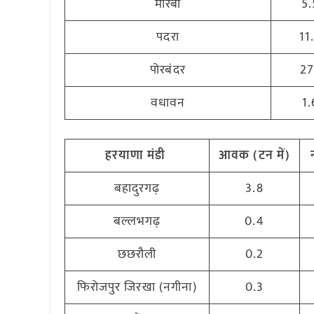
मोरबी
5.
पदरा
11
पोरबंदर
27
वधावन
1.
हरयाणा मंडी
आवक (टन में)
बहादुरगढ़
3.8
बल्लभगढ़
0.4
छछरौली
0.2
फिरोजपुर जिरखा (नगीना)
0.3