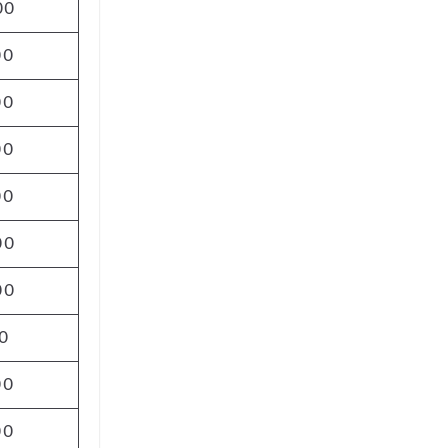
00
00
00
00
00
00
00
0
00
00