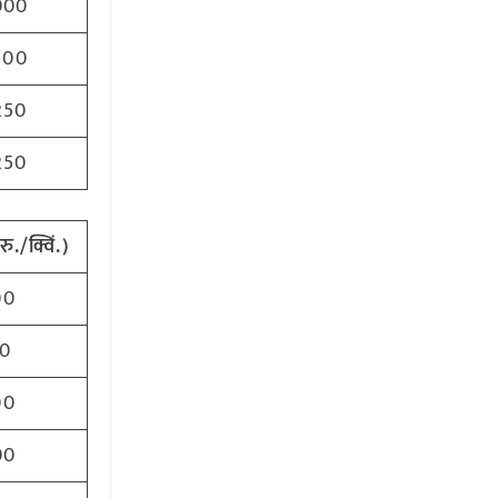
000
500
250
250
ु./क्विं.)
00
0
00
00