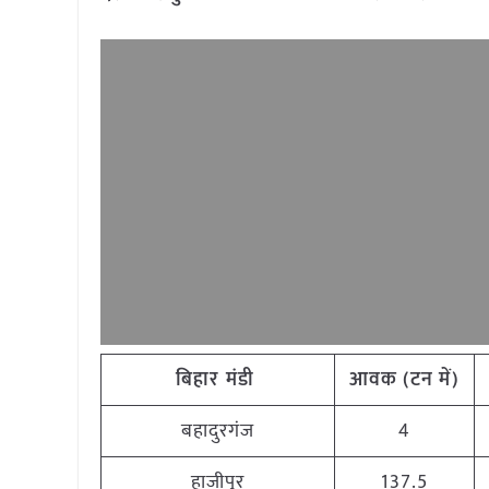
बिहार मंडी
आवक (टन में)
बहादुरगंज
4
हाजीपुर
137.5