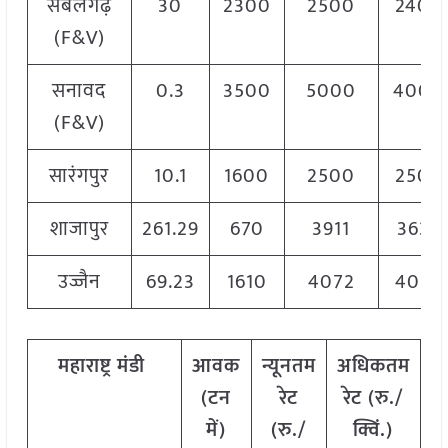
सबलगढ़
30
2300
2500
2400
(F&V)
सनावद
0.3
3500
5000
4000
(F&V)
सारंगपुर
10.1
1600
2500
2500
शाजापुर
261.29
670
3911
3633
उज्जैन
69.23
1610
4072
4072
महाराष्ट्र मंडी
आवक
न्यूनतम
अधिकतम
(टन
रेट
रेट (रु./
रे
में)
(रु./
क्विं.)
क