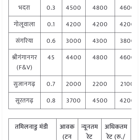
भदरा
0.3
4500
4800
4600
गोलूवाला
0.1
4200
4200
4200
संगरिया
0.6
3000
4300
3800
श्रीगंगानगर
45
4400
4800
4600
(F&V)
सुजानगढ़
0.7
2000
2200
2100
सूरतगढ़
0.8
3700
4500
4200
तमिलनाडु मंडी
आवक
न्यूनतम
अधिकतम
म
(टन
रेट
रेट (रु./
रे