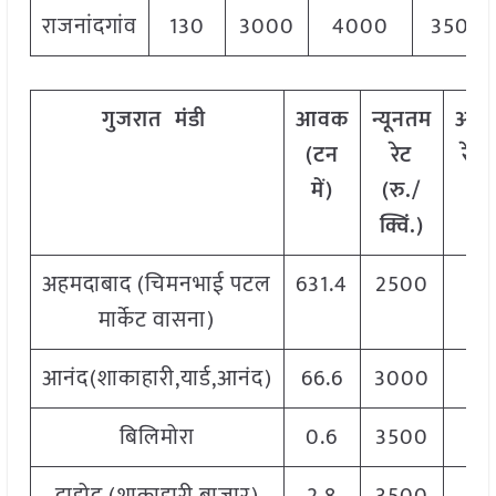
राजनांदगांव
130
3000
4000
3500
गुजरात
मंडी
आवक
न्यूनतम
अधि
(टन
रेट
रेट 
में)
(रु./
क्व
क्विं.)
अहमदाबाद (चिमनभाई पटल
631.4
2500
45
मार्केट वासना)
आनंद(शाकाहारी,यार्ड,आनंद)
66.6
3000
42
बिलिमोरा
0.6
3500
50