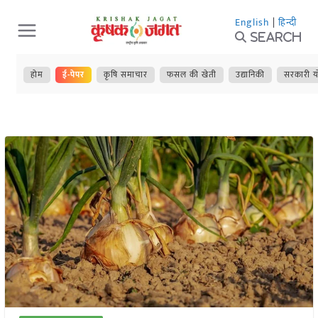
Skip
English
|
हिन्दी
to
Search
content
होम
ई-पेपर
कृषि समाचार
फसल की खेती
उद्यानिकी
सरकारी य