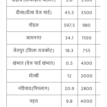
दाहोद (शाकाहारी बाज़ार)
2.8
3500
45
दीसा(दीसा वेज यार्ड)
45.5
3500
57
गोंडल
597.5
980
46
जामनगर
34.1
1100
50
जेतपुर (जिला राजकोट)
18.3
755
50
खंभात (वेज यार्ड खंभात)
0.5
4300
45
मोरबी
12
2000
45
नडियाद(पिपलाग)
20.9
2800
32
पड़रा
9.8
4000
55