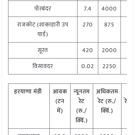
पोरबंदर
7.4
4000
50
राजकोट (शाकाहारी उप
270
875
41
यार्ड)
सूरत
420
2000
53
विसावदर
0.02
2250
34
हरयाणा मंडी
आवक
न्यूनतम
अधिकतम
मो
(टन
रेट
रेट (रु./
रेट
(
में)
(रु./
क्विं.)
क्वि
क्विं.)