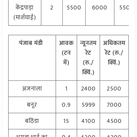
केंद्रपाड़ा
2
5500
6000
5500
(मार्शघाई)
पंजाब मंडी
आवक
न्यूनतम
अधिकतम
(टन
रेट
रेट (रु./
रे
में)
(रु./
क्विं.)
क
क्विं.)
अजनाला
1
2400
2500
बनूर
0.9
5999
7000
बठिंडा
15
4100
4500