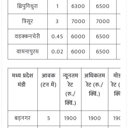
थ्रिपुनिथुरा
1
6300
6500
63
त्रिसूर
3
7000
7000
70
वडक्कनचेरी
0.45
6000
6500
62
वामनापुरम
0.02
6000
6500
65
मध्य प्रदेश
आवक
न्यूनतम
अधिकतम
मोडल
मंडी
(टन में)
रेट
रेट (रु./
रेट
(
रु.
(रु./
क्विं.)
क्विं.)
क्विं.)
बड़नगर
5
1900
1900
1900