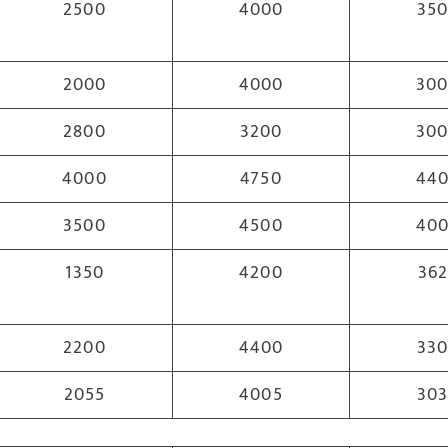
2500
4000
35
2000
4000
30
2800
3200
30
4000
4750
44
3500
4500
40
1350
4200
36
2200
4400
33
2055
4005
30