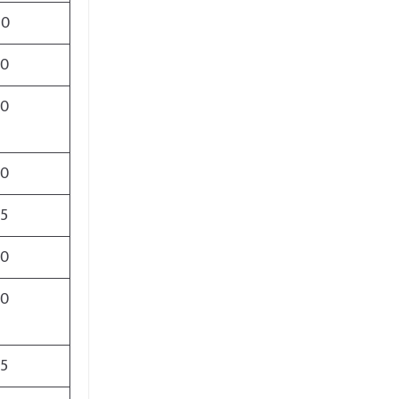
00
00
00
50
55
50
00
5