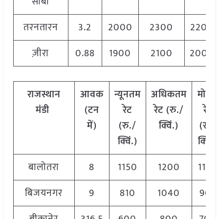
साबो
तरनतारन
3.2
2000
2300
2200
ज़ीरा
0.88
1900
2100
2000
राजस्थान
आवक
न्यूनतम
अधिकतम
मोडल
मंडी
(टन
रेट
रेट (रु./
रेट
में)
(रु./
क्विं.)
(
रु./
क्विं.)
क्विं.)
बालोतरा
8
1150
1200
1180
बिजयनगर
9
810
1040
960