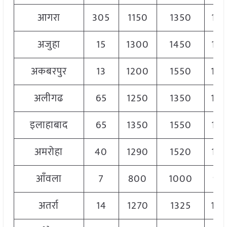
आगरा
305
1150
1350
12
अजुहा
15
1300
1450
13
अकबरपुर
13
1200
1550
15
अलीगढ
65
1250
1350
13
इलाहाबाद
65
1350
1550
14
अमरोहा
40
1290
1520
14
आँवला
7
800
1000
90
अतर्रा
14
1270
1325
13