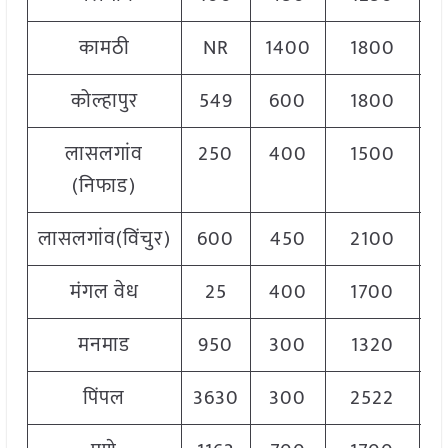
कामठी
NR
1400
1800
1
कोल्हापुर
549
600
1800
1
लासलगांव
250
400
1500
1
(निफाड)
लासलगांव(विंचुर)
600
450
2100
1
मंगल वेध
25
400
1700
1
मनमाड
950
300
1320
1
पिंपल
3630
300
2522
1