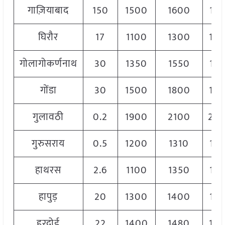
गाज़ियाबाद
150
1500
1600
15
घिरौर
17
1100
1300
12
गोलागोकर्णनाथ
30
1350
1550
14
गोंडा
30
1500
1800
16
गुलावठी
0.2
1900
2100
20
गुरुसराय
0.5
1200
1310
12
हाथरस
2.6
1100
1350
12
हापुड़
20
1300
1400
13
हरदोई
22
1400
1480
14