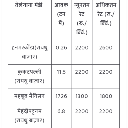
तेलंगाना
मंडी
आवक
न्यूनतम
अधिकतम
म
(टन
रेट
रेट (रु./
में)
(रु./
क्विं.)
(
क्विं.)
क्
हनमरकोंडा(रायथु
0.26
2200
2600
2
बाज़ार)
कुकटपल्ली
11.5
2200
2200
2
(रायथु बाज़ार)
महबूब मैनिसन
1726
1300
1800
1
मेहंदीपट्टनम
6.8
2200
2200
2
(रायथु बाज़ार)