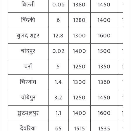
बिल्सी
0.06
1380
1450
14
बिंदकी
6
1280
1400
13
बुलंद शहर
12.8
1300
1600
14
चांदपुर
0.02
1400
1500
14
चर्रा
5
1250
1350
13
चिरगांव
1.4
1300
1360
13
चौबेपुर
3.2
1250
1450
13
छुटमलपुर
1.1
1400
1600
15
देवरिया
65
1515
1535
15