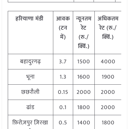
हरियाणा
मंडी
आवक
न्यूनतम
अधिकतम
म
(टन
रेट
रेट (रु./
में)
(रु./
क्विं.)
(
क्विं.)
क
बहादुरगढ़
3.7
1500
4000
3
भूना
1.3
1600
1900
1
छछरौली
0.15
2000
2000
2
ढांड
0.1
1800
2000
1
फ़िरोज़पुर ज़िरखा
0.5
1400
1800
1