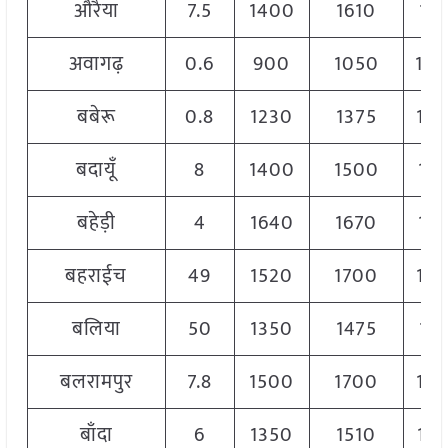
औरैया
7.5
1400
1610
15
अवागढ़
0.6
900
1050
10
बबेरू
0.8
1230
1375
13
बदायूँ
8
1400
1500
14
बहेड़ी
4
1640
1670
16
बहराईच
49
1520
1700
16
बलिया
50
1350
1475
14
बलरामपुर
7.8
1500
1700
16
बाँदा
6
1350
1510
14