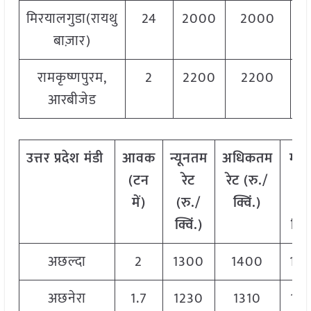
मिरयालगुडा(रायथु
24
2000
2000
2
बाज़ार)
रामकृष्णपुरम,
2
2200
2200
2
आरबीजेड
उत्तर
प्रदेश मंडी
आवक
न्यूनतम
अधिकतम
मो
(टन
रेट
रेट (रु./
रे
में)
(रु./
क्विं.)
(
रु
क्विं.)
क्विं
अछल्दा
2
1300
1400
13
अछनेरा
1.7
1230
1310
12