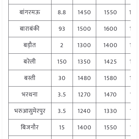
बांगरमऊ
8.8
1450
1550
15
बाराबंकी
93
1500
1600
15
बड़ौत
2
1300
1400
13
बरेली
150
1350
1425
13
बस्ती
30
1480
1580
15
भरथना
3.5
1270
1470
13
भरुआसुमेरपुर
3.5
1240
1330
12
बिजनौर
15
1400
1550
14