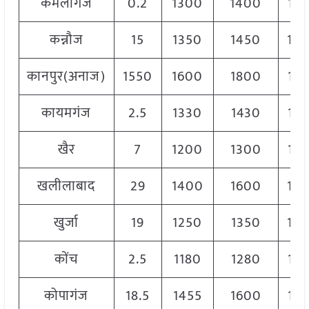
कमलागंज
0.2
1300
1400
13
कन्नौज
15
1350
1450
14
कानपुर(अनाज)
1550
1600
1800
17
कायमगंज
2.5
1330
1430
13
खैर
7
1200
1300
12
खलीलाबाद
29
1400
1600
15
खुर्जा
19
1250
1350
13
कोंच
2.5
1180
1280
12
कोपागंज
18.5
1455
1600
15