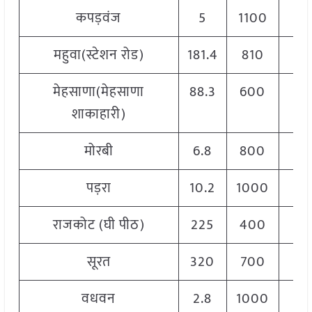
कपड़वंज
5
1100
17
महुवा(स्टेशन रोड)
181.4
810
27
मेहसाणा(मेहसाणा
88.3
600
17
शाकाहारी)
मोरबी
6.8
800
18
पड़रा
10.2
1000
19
राजकोट (घी पीठ)
225
400
14
सूरत
320
700
18
वधवन
2.8
1000
15