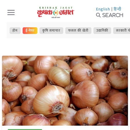
Skip
English
|
हिन्दी
to
Search
content
होम
ई-पेपर
कृषि समाचार
फसल की खेती
उद्यानिकी
सरकारी य