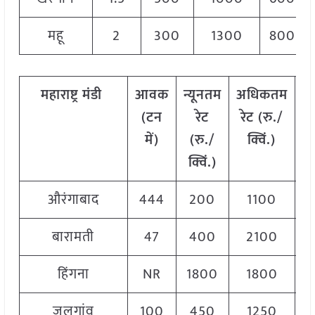
महू
2
300
1300
800
महाराष्ट्र
मंडी
आवक
न्यूनतम
अधिकतम
म
(टन
रेट
रेट (रु./
में)
(रु./
क्विं.)
(
क्विं.)
क्
औरंगाबाद
444
200
1100
6
बारामती
47
400
2100
1
हिंगना
NR
1800
1800
1
जलगांव
100
450
1250
9