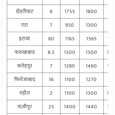
दोहरीघाट
6
1755
1800
17
एटा
7
950
1300
11
इटावा
60
1165
1565
13
फरुखाबाद
8.5
1300
1500
14
फ़तेहपुर
7
1280
1460
13
फिरोजाबाद
16
1100
1270
12
गड़ौरा
2
1100
1300
12
ग़ाज़ीपुर
25
1400
1440
14