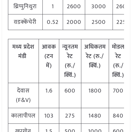
थ्रिप्पुनिथुरा
1
2600
3000
2600
वडक्केंचेरी
0.52
2000
2500
2250
मध्य
प्रदेश
आवक
न्यूनतम
अधिकतम
मोडल
मंडी
(टन
रेट
रेट (रु./
रेट
में)
(रु./
क्विं.)
(
रु./
क्विं.)
क्विं.)
देवास
1.6
600
1800
700
(F&V)
कालापीपल
103
275
1480
840
खरगोन
1.5
500
1000
600