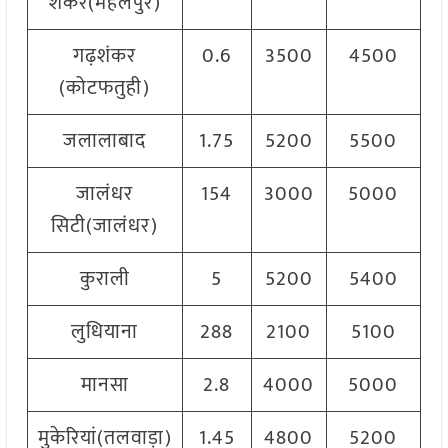
शंकर(महलपुर)
गढ़शंकर
0.6
3500
4500
4
(कोटफतुही)
जलालाबाद
1.75
5200
5500
जालंधर
154
3000
5000
4
सिटी(जालंधर)
कुराली
5
5200
5400
लुधियाना
288
2100
5100
मानसा
2.8
4000
5000
मुकेरियां(तलवाड़ा)
1.45
4800
5200