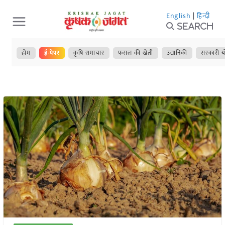
Skip
English
|
हिन्दी
to
Search
content
होम
ई-पेपर
कृषि समाचार
फसल की खेती
उद्यानिकी
सरकारी य