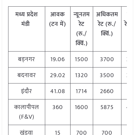
मध्य प्रदेश
आवक
न्यूनतम
अधिकतम
मो
मंडी
(टन में)
रेट
रेट (रु./
रेट
(
(रु./
क्विं.)
क्वि
क्विं.)
बड़नगर
19.06
1500
3700
37
बदनावर
29.02
1320
3500
35
इंदौर
41.08
1714
2660
26
कालापीपल
360
1600
5875
49
(F&V)
खंडवा
15
700
700
7