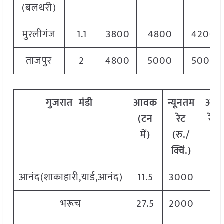
(बलथरी)
मुरलीगंज
1.1
3800
4800
4200
ताजपुर
2
4800
5000
5000
गुजरात
मंडी
आवक
न्यूनतम
अधि
(टन
रेट
रेट 
में)
(रु./
क्व
क्विं.)
आनंद(शाकाहारी,यार्ड,आनंद)
11.5
3000
35
भरूच
27.5
2000
40