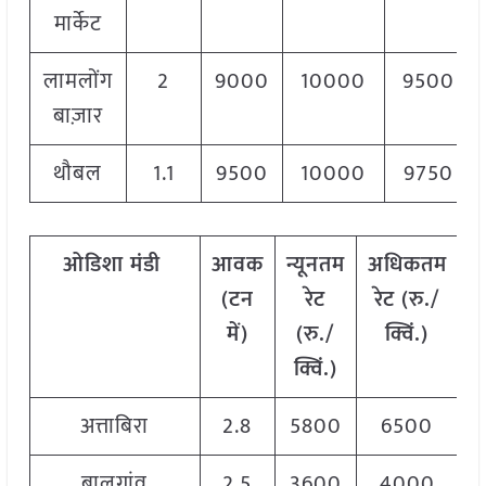
मार्केट
लामलोंग
2
9000
10000
9500
बाज़ार
थौबल
1.1
9500
10000
9750
ओडिशा मंडी
आवक
न्यूनतम
अधिकतम
(टन
रेट
रेट (रु./
र
में)
(रु./
क्विं.)
क्विं.)
अत्ताबिरा
2.8
5800
6500
बालुगांव
2.5
3600
4000