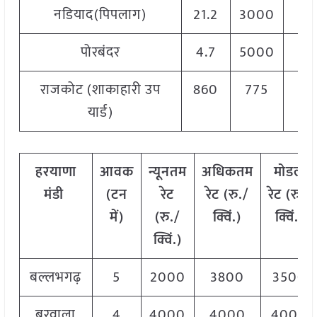
नडियाद(पिपलाग)
21.2
3000
33
पोरबंदर
4.7
5000
60
राजकोट (शाकाहारी उप
860
775
39
यार्ड)
हरयाणा
आवक
न्यूनतम
अधिकतम
मोडल
मंडी
(टन
रेट
रेट (रु./
रेट
(
रु./
में)
(रु./
क्विं.)
क्विं.)
क्विं.)
बल्लभगढ़
5
2000
3800
3500
बरवाला
4
4000
4000
4000