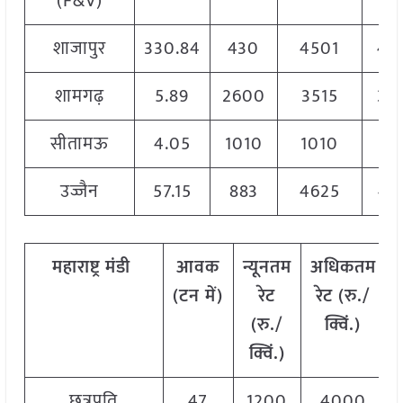
(F&V)
शाजापुर
330.84
430
4501
44
शामगढ़
5.89
2600
3515
35
सीतामऊ
4.05
1010
1010
10
उज्जैन
57.15
883
4625
46
महाराष्ट्र मंडी
आवक
न्यूनतम
अधिकतम
(टन में)
रेट
रेट (रु./
र
(रु./
क्विं.)
क्विं.)
छत्रपति
47
1200
4000