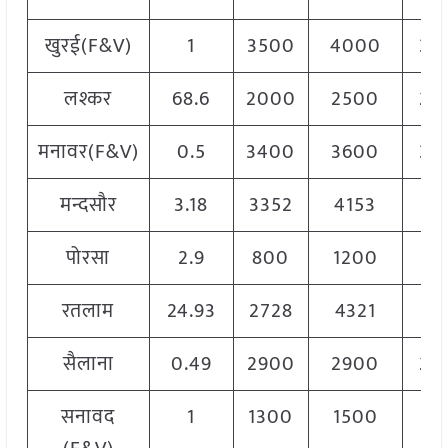
खुरई(F&V)
1
3500
4000
38
लश्कर
68.6
2000
2500
25
मनावर(F&V)
0.5
3400
3600
35
मन्दसौर
3.18
3352
4153
41
पोरसा
2.9
800
1200
12
रतलाम
24.93
2728
4321
43
सैलाना
0.49
2900
2900
29
सनावद
1
1300
1500
14