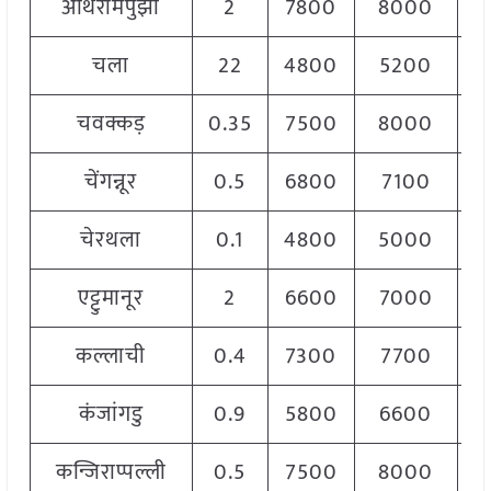
अथिरामपुझा
2
7800
8000
7
चला
22
4800
5200
4
चवक्कड़
0.35
7500
8000
8
चेंगन्नूर
0.5
6800
7100
7
चेरथला
0.1
4800
5000
4
एट्टुमानूर
2
6600
7000
6
कल्लाची
0.4
7300
7700
7
कंजांगडु
0.9
5800
6600
6
कन्जिराप्पल्ली
0.5
7500
8000
7