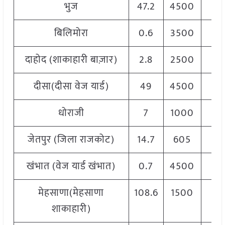
भुज
47.2
4500
60
बिलिमोरा
0.6
3500
60
दाहोद (शाकाहारी बाज़ार)
2.8
2500
50
दीसा(दीसा वेज यार्ड)
49
4500
62
धोराजी
7
1000
37
जेतपुर (जिला राजकोट)
14.7
605
46
खंभात (वेज यार्ड खंभात)
0.7
4500
55
मेहसाणा(मेहसाणा
108.6
1500
60
शाकाहारी)