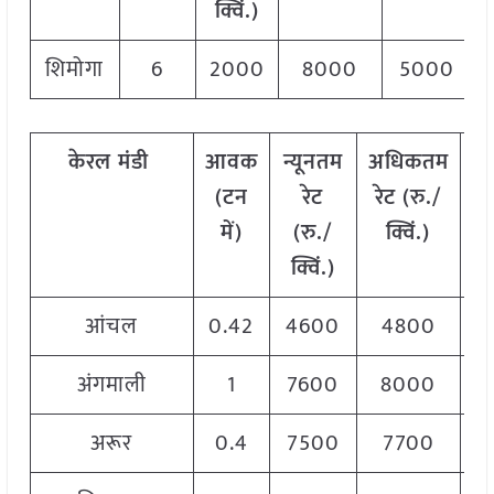
क्विं.)
शिमोगा
6
2000
8000
5000
केरल मंडी
आवक
न्यूनतम
अधिकतम
म
(टन
रेट
रेट (रु./
रे
में)
(रु./
क्विं.)
क
क्विं.)
आंचल
0.42
4600
4800
4
अंगमाली
1
7600
8000
7
अरूर
0.4
7500
7700
7