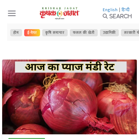
Skip
English
|
हिन्दी
to
Search
content
होम
ई-पेपर
कृषि समाचार
फसल की खेती
उद्यानिकी
सरकारी य