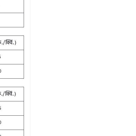
5
1
./क्विं.)
5
0
./क्विं.)
5
0