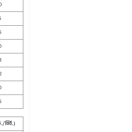
0
5
5
0
8
2
0
5
./क्विं.)