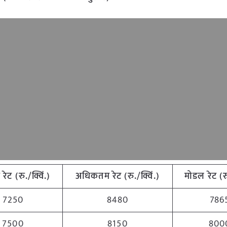
 रेट (रु./क्विं.)
अधिकतम रेट (रु./क्विं.)
मोडल रेट (रु
7250
8480
786
7500
8150
800