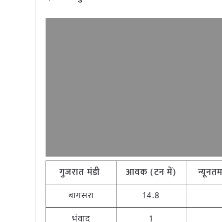
गुजरात मंडी
आवक (टन में)
न्यूनतम
बागसरा
14.8
भंवाद
1