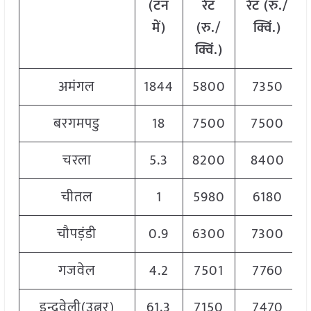
(टन
रेट
रेट (रु./
में)
(रु./
क्विं.)
क्विं.)
अमंगल
1844
5800
7350
बरगमपडु
18
7500
7500
चरला
5.3
8200
8400
चीतल
1
5980
6180
चौपड़ंडी
0.9
6300
7300
गजवेल
4.2
7501
7760
इन्द्रवेली(उत्नूर)
61.3
7150
7470