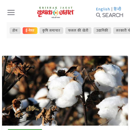
Skip
English
|
हिन्दी
to
Search
content
होम
ई-पेपर
कृषि समाचार
फसल की खेती
उद्यानिकी
सरकारी य