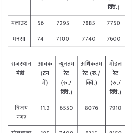
क्विं.)
मलाउट
56
7295
7885
7750
मनसा
74
7100
7740
7600
राजस्थान
आवक
न्यूनतम
अधिकतम
मोडल
मंडी
(टन
रेट
रेट (रु./
रेट
में)
(रु./
क्विं.)
(
रु./
क्विं.)
क्विं.)
बिजय
11.2
6550
8076
7910
नगर