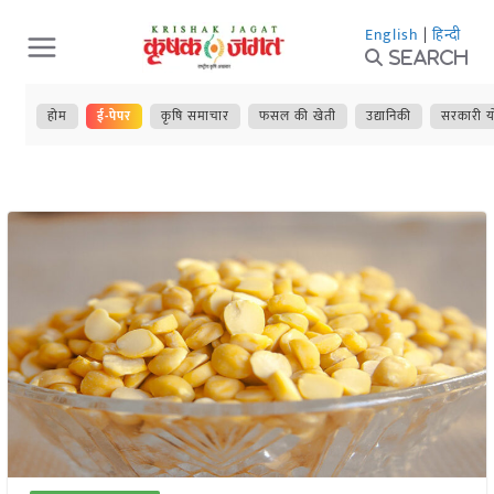
Skip
English
|
हिन्दी
to
Search
content
होम
ई-पेपर
कृषि समाचार
फसल की खेती
उद्यानिकी
सरकारी य