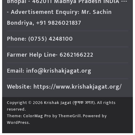
Bhopal - 462011 Madhya Pradesh INDIA ---
- Advertisement Enquiry: Mr. Sachin
Bondriya, +91 9826021837
Phone: (0755) 4248100
Farmer Help Line- 6262166222
Email: info@krishakjagat.org
Website: https://www.krishakjagat.org/
Copyright © 2026
Krishak Jagat (कृषक जगत)
. All rights
reserved.
Theme:
ColorMag Pro
by ThemeGrill. Powered by
WordPress
.