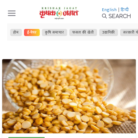
Skip
English
|
हिन्दी
to
Search
content
होम
ई-पेपर
कृषि समाचार
फसल की खेती
उद्यानिकी
सरकारी य