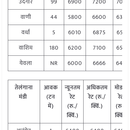
उदगीर
99
6900
7200
705
वाणी
44
5800
6600
630
वर्धा
5
6010
6875
6550
वाशिम
180
6200
7100
650
येवला
NR
6000
6666
640
तेलंगाना
आवक
न्यूनतम
अधिकतम
मोडल
मंडी
(टन
रेट
रेट (रु./
रेट
में)
(रु./
क्विं.)
(रु./
क्विं.)
क्विं.)