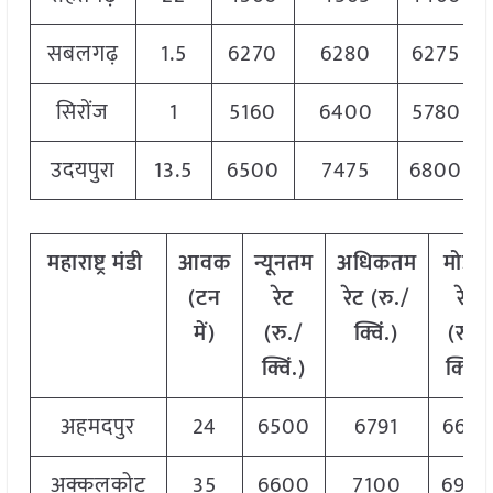
सबलगढ़
1.5
6270
6280
6275
सिरोंज
1
5160
6400
5780
उदयपुरा
13.5
6500
7475
6800
महाराष्ट्र मंडी
आवक
न्यूनतम
अधिकतम
मोडल
(टन
रेट
रेट (रु./
रेट
में)
(रु./
क्विं.)
(रु./
क्विं.)
क्विं.)
अहमदपुर
24
6500
6791
6645
अक्कलकोट
35
6600
7100
690