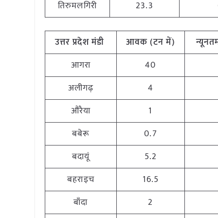
तिरुमलगिरी
23.3
उत्तर प्रदेश मंडी
आवक (टन में)
न्यूनतम
आगरा
40
अलीगढ़
4
औरैया
1
बबेरू
0.7
बदायूं
5.2
बहराइच
16.5
बाँदा
2