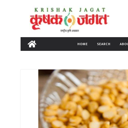
Skip
to
content
HOME
SEARCH
ABO