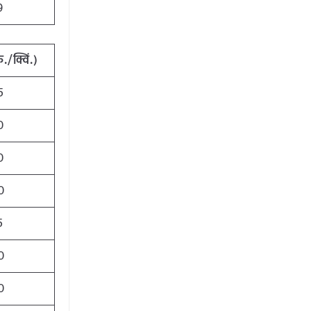
9
./क्विं.)
5
0
0
0
5
0
0