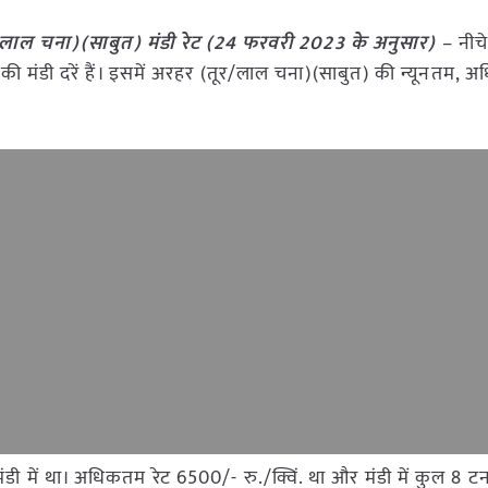
ाल चना)(साबुत) मंडी रेट (
24 फरवरी 2023
के अनुसार)
– नीचे
) की मंडी दरें हैं। इसमें अरहर (तूर/लाल चना)(साबुत) की न्यूनतम
ंव मंडी में था। अधिकतम रेट 6500/- रु./क्विं. था और मंडी में कुल 