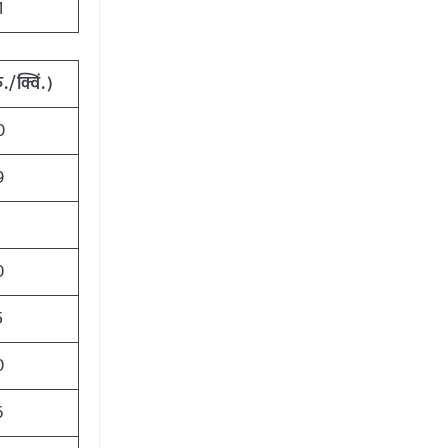
1
./क्विं.)
0
9
1
0
5
0
6