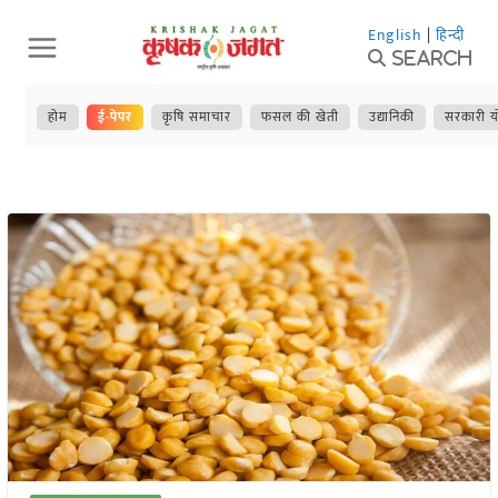
Skip
English
|
हिन्दी
to
Search
content
होम
ई-पेपर
कृषि समाचार
फसल की खेती
उद्यानिकी
सरकारी य