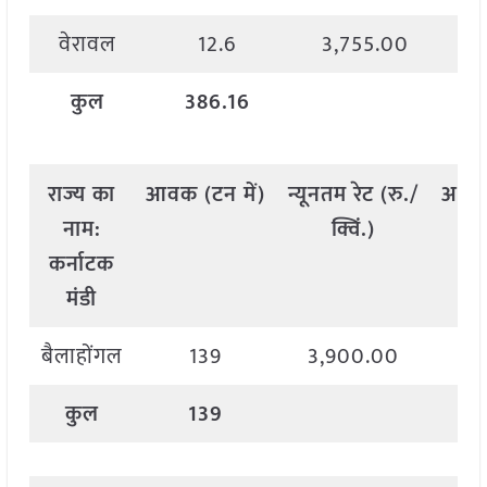
वेरावल
12.6
3,755.00
कुल
386.16
राज्य
का
आवक
(
टन
में
)
न्यूनतम
रेट
(
रु
./
अधि
नाम
:
क्विं
.)
कर्नाटक
मंडी
बैलाहोंगल
139
3,900.00
4
कुल
139