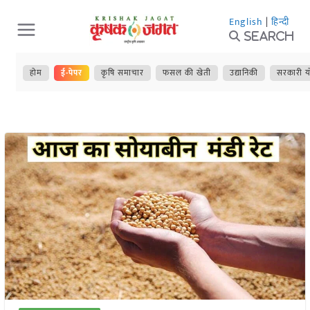
Skip
English
|
हिन्दी
to
Search
content
होम
ई-पेपर
कृषि समाचार
फसल की खेती
उद्यानिकी
सरकारी य