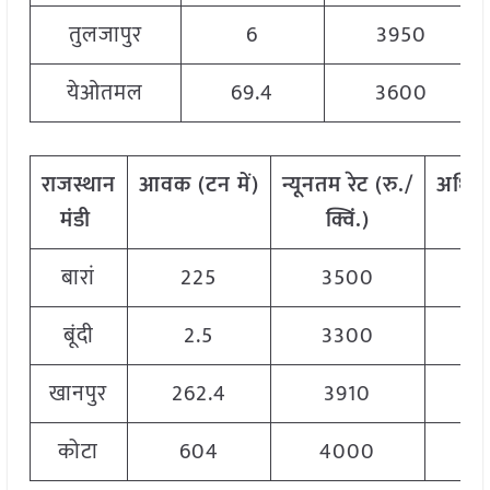
तुलजापुर
6
3950
येओतमल
69.4
3600
राजस्थान
आवक
(
टन
में
)
न्यूनतम
रेट
(
रु
./
अधिक
मंडी
क्विं
.)
बारां
225
3500
बूंदी
2.5
3300
खानपुर
262.4
3910
कोटा
604
4000