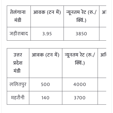
तेलंगाना
आवक
(
टन
में
)
न्यूनतम
रेट
(
रु
./
अधि
मंडी
क्विं
.)
जहीराबाद
3.95
3850
उत्तर
आवक
(
टन
में
)
न्यूनतम
रेट
(
रु
./
अधिक
प्रदेश
क्विं
.)
मंडी
ललितपुर
500
4000
महरौनी
140
3700