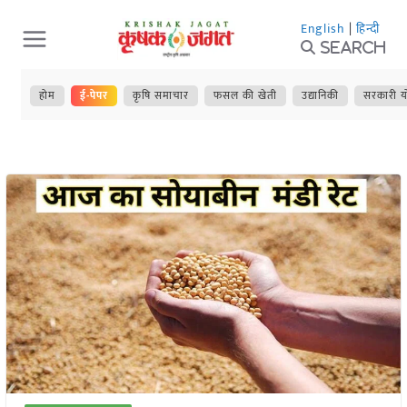
Skip
English
|
हिन्दी
to
Search
content
होम
ई-पेपर
कृषि समाचार
फसल की खेती
उद्यानिकी
सरकारी य