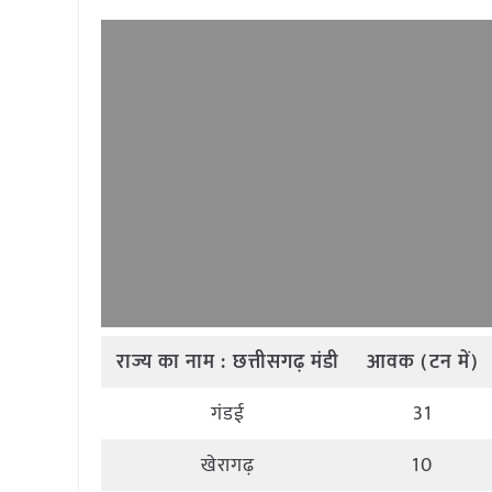
राज्य
का
नाम
:
छत्तीसगढ़
मंडी
आवक
(
टन
में
)
गंडई
31
खेरागढ़
10