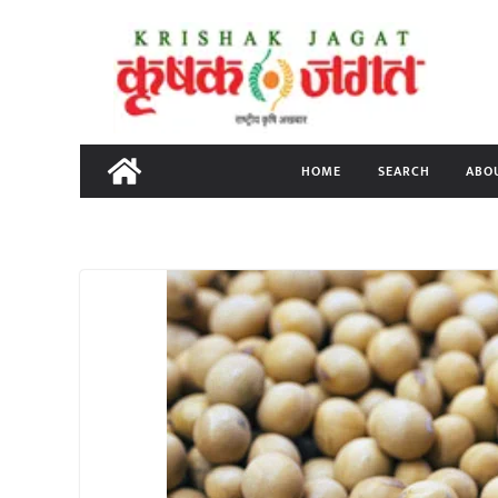
Skip
to
content
HOME
SEARCH
ABO