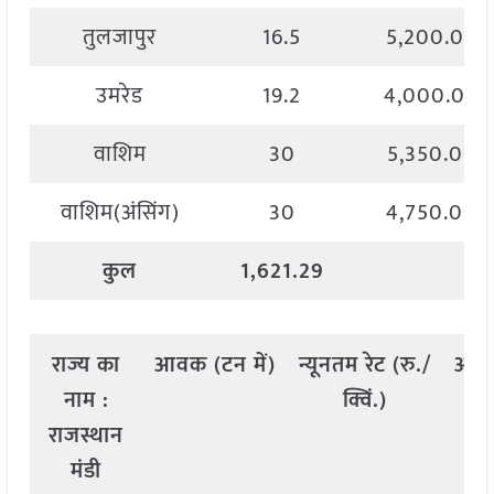
तुलजापुर
16.5
5,200.00
उमरेड
19.2
4,000.00
वाशिम
30
5,350.00
वाशिम(अंसिंग)
30
4,750.00
कुल
1,621.29
राज्य
का
आवक
(
टन
में
)
न्यूनतम
रेट
(
रु
./
अध
नाम
:
क्विं
.)
राजस्थान
मंडी