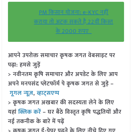
PM किसान योजना: e-KYC नहीं
कराया तो अटक सकते है 22वीं किस्त
के 2000 रुपए
आपने उपरोक्त समाचार कृषक जगत वेबसाइट पर
पढ़ा: हमसे जुड़ें
> नवीनतम कृषि समाचार और अपडेट के लिए आप
अपने मनपसंद प्लेटफॉर्म पे कृषक जगत से जुड़े –
गूगल न्यूज़
,
व्हाट्सएप्प
> कृषक जगत अखबार की सदस्यता लेने के लिए
यहां
क्लिक करें
– घर बैठे विस्तृत कृषि पद्धतियों और
नई तकनीक के बारे में पढ़ें
> कृषक जगत ई-पेपर पढ़ने के लिए नीचे दिए गए