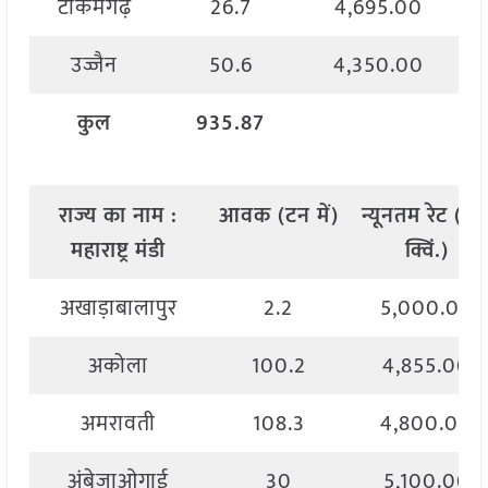
टीकमगढ़
26.7
4,695.00
उज्जैन
50.6
4,350.00
कुल
935.87
राज्य
का
नाम
:
आवक
(
टन
में
)
न्यूनतम
रेट
(
रु
.
महाराष्ट्र मंडी
क्विं
.)
अखाड़ाबालापुर
2.2
5,000.00
अकोला
100.2
4,855.00
अमरावती
108.3
4,800.00
अंबेजाओगाई
30
5,100.00