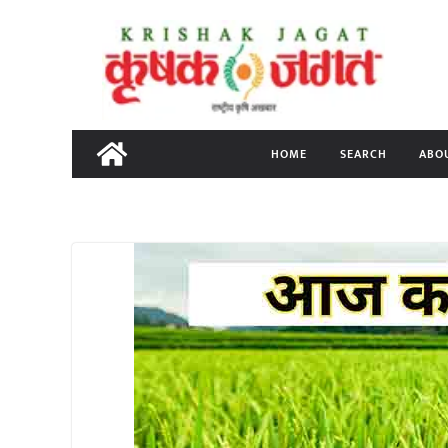
Skip
to
content
HOME
SEARCH
ABO