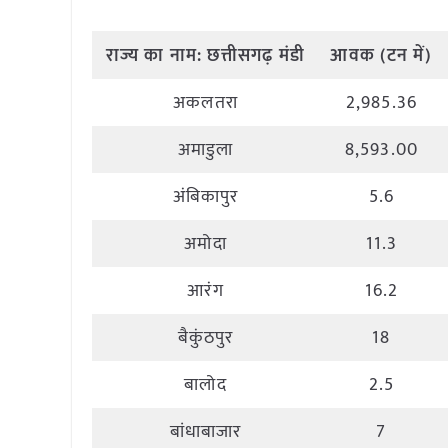
राज्य
का
नाम
:
छत्तीसगढ़ मंडी
आवक
(
टन
में
)
अकलतरा
2,985.36
अमाडुला
8,593.00
अंबिकापुर
5.6
अमोदा
11.3
आरंग
16.2
बैकुंठपुर
18
बालोद
2.5
बांधाबाजार
7