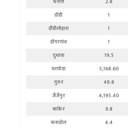
धनोरा
2.8
डोंडी
1
डौंडीलोहारा
1
डोंगरगांव
1
दुधावा
19.5
घरघोडा
5,168.60
गुरुर
49.8
जैजैपुर
4,195.40
कांकेर
9.8
कसडोल
4.4