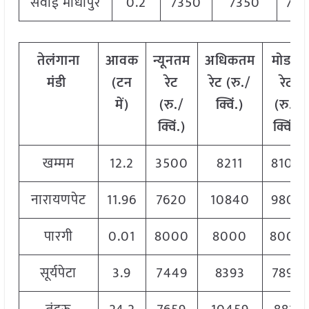
सवाई माधोपुर
0.2
7350
7350
735
तेलंगाना
आवक
न्यूनतम
अधिकतम
मोडल
मंडी
(टन
रेट
रेट (रु./
रेट
में)
(रु./
क्विं.)
(
रु./
क्विं.)
क्विं.)
खम्मम
12.2
3500
8211
8100
नारायणपेट
11.96
7620
10840
9805
पारगी
0.01
8000
8000
8000
सूर्यपेटा
3.9
7449
8393
7893