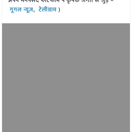
अपने मनपसंद प्लेटफॉर्म पे कृषक जगत से जुड़े –
गूगल न्यूज़
,
टेलीग्राम
)