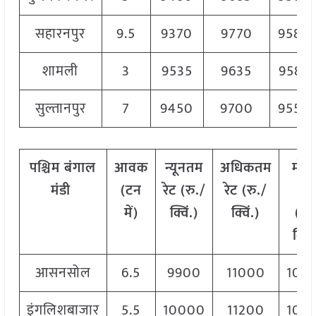
सहारनपुर
9.5
9370
9770
9580
शामली
3
9535
9635
9585
सुल्तानपुर
7
9450
9700
9550
पश्चिम
बंगाल
आवक
न्यूनतम
अधिकतम
मोड
मंडी
(टन
रेट (रु./
रेट (रु./
रेट
में)
क्विं.)
क्विं.)
(
रु.
क्विं
आसनसोल
6.5
9900
11000
104
इंगलिशबाजार
5.5
10000
11200
105