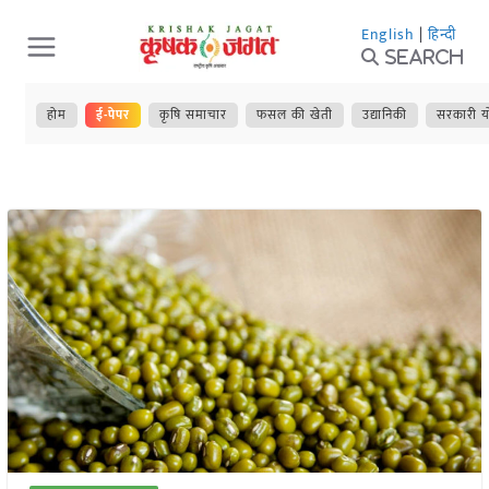
Skip
English
|
हिन्दी
to
Search
content
होम
ई-पेपर
कृषि समाचार
फसल की खेती
उद्यानिकी
सरकारी य