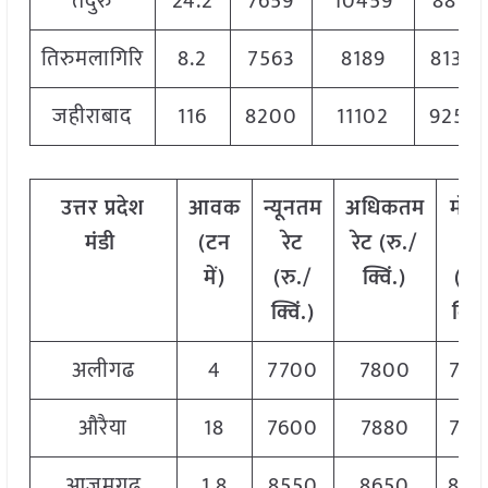
तंदुरु
24.2
7659
10459
8811
तिरुमलागिरि
8.2
7563
8189
8133
जहीराबाद
116
8200
11102
9256
उत्तर
प्रदेश
आवक
न्यूनतम
अधिकतम
मोड
मंडी
(टन
रेट
रेट (रु./
रेट
में)
(रु./
क्विं.)
(
रु.
क्विं.)
क्विं
अलीगढ
4
7700
7800
776
औरैया
18
7600
7880
778
आजमगढ़
1.8
8550
8650
860