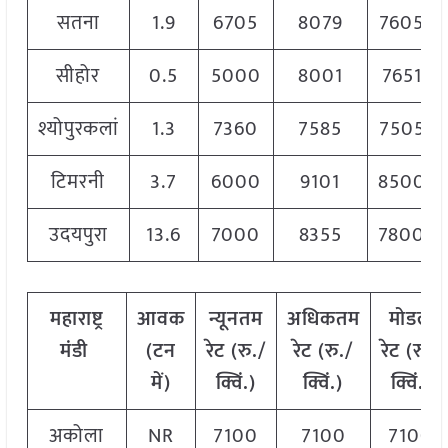
सतना
1.9
6705
8079
7605
सीहोर
0.5
5000
8001
7651
श्योपुरकलां
1.3
7360
7585
7505
टिमरनी
3.7
6000
9101
8500
उदयपुरा
13.6
7000
8355
7800
महाराष्ट्र
आवक
न्यूनतम
अधिकतम
मोडल
मंडी
(टन
रेट (रु./
रेट (रु./
रेट
(
रु./
में)
क्विं.)
क्विं.)
क्विं.)
अकोला
NR
7100
7100
7100