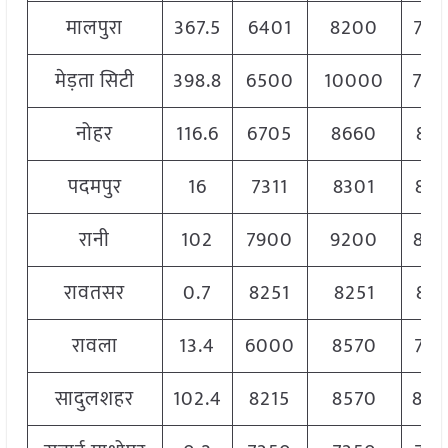
मालपुरा
367.5
6401
8200
760
मेड़ता सिटी
398.8
6500
10000
75
नोहर
116.6
6705
8660
839
पदमपुर
16
7311
8301
809
रानी
102
7900
9200
870
रावतसर
0.7
8251
8251
825
रावला
13.4
6000
8570
728
सादुलशहर
102.4
8215
8570
84