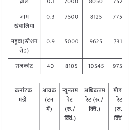
ध्रोल
0.1
7000
8050
7525
जाम
0.3
7500
8125
7750
खंबालिया
महुवा(स्टेशन
0.9
5000
9625
7315
रोड)
राजकोट
40
8105
10545
9750
कर्नाटक
आवक
न्यूनतम
अधिकतम
मोडल
मंडी
(टन
रेट
रेट (रु./
रेट
में)
(रु./
क्विं.)
(
रु./
क्विं.)
क्विं.)