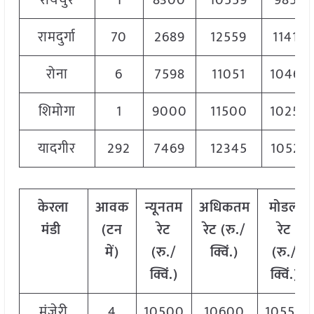
रायचुर
1
8300
10559
9859
रामदुर्गा
70
2689
12559
11412
रोना
6
7598
11051
10464
शिमोगा
1
9000
11500
10250
यादगीर
292
7469
12345
10528
केरला
आवक
न्यूनतम
अधिकतम
मोडल
मंडी
(टन
रेट
रेट (रु./
रेट
में)
(रु./
क्विं.)
(
रु./
क्विं.)
क्विं.)
मंजेरी
4
10500
10600
10550