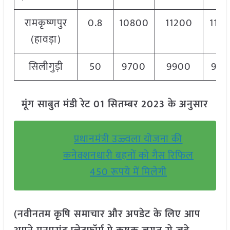
रामकृष्णपुर
0.8
10800
11200
110
(हावड़ा)
सिलीगुड़ी
50
9700
9900
980
मूंग साबुत मंडी रेट 01 सितम्बर 2023 के अनुसार
प्रधानमंत्री उज्ज्वला योजना की
कनेक्शनधारी बहनों को गैस रिफिल
450 रूपये में मिलेगी
(नवीनतम कृषि समाचार और अपडेट के लिए आप