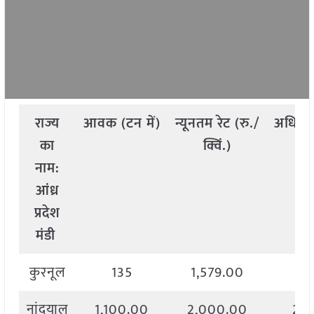
राज्य
आवक
(
टन
में
)
न्यूनतम
रेट
(
रु
./
अधिक
का
क्विं
.)
क
नाम
:
आंध्र
प्रदेश
मंडी
कुरनूल
135
1,579.00
1,
नांदयाल
1,100.00
2,000.00
2,