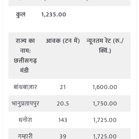
कुल
1,235.00
राज्य
का
आवक
(
टन
में
)
न्यूनतम
रेट
(
रु
./
अध
नाम
:
क्विं
.)
छत्तीसगढ़
मंडी
बांधबाज़ार
21
1,600.00
भानुप्रतापपुर
20.5
1,750.00
धनोरा
143
1,725.00
गम्हारी
39
1,725.00