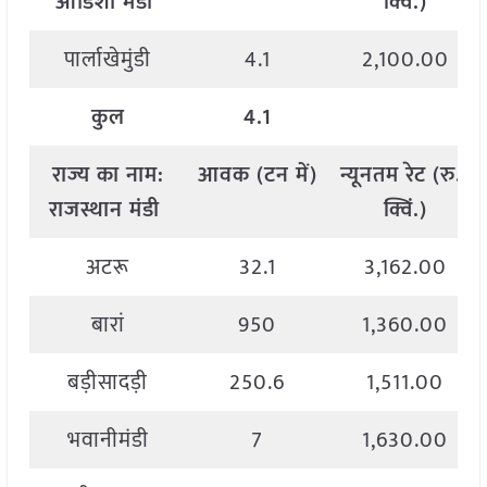
ओडिशा मंडी
क्विं
.)
पार्लाखेमुंडी
4.1
2,100.00
कुल
4.1
राज्य
का
नाम
:
आवक
(
टन
में
)
न्यूनतम
रेट
(
रु
./
राजस्थान मंडी
क्विं
.)
अटरू
32.1
3,162.00
बारां
950
1,360.00
बड़ीसादड़ी
250.6
1,511.00
भवानीमंडी
7
1,630.00