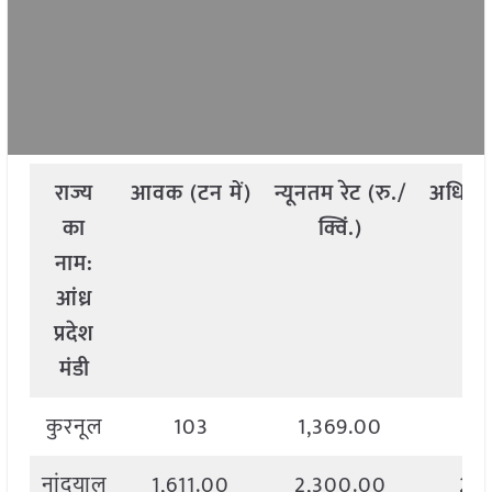
राज्य
आवक
(
टन
में
)
न्यूनतम
रेट
(
रु
./
अधिक
का
क्विं
.)
क
नाम
:
आंध्र
प्रदेश
मंडी
कुरनूल
103
1,369.00
1,
नांदयाल
1,611.00
2,300.00
2,