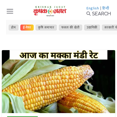
Skip
English
|
हिन्दी
to
Search
content
होम
ई-पेपर
कृषि समाचार
फसल की खेती
उद्यानिकी
सरकारी य