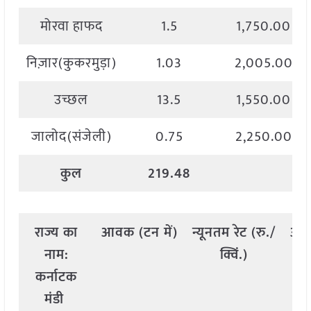
मोरवा हाफद
1.5
1,750.00
निज़ार(कुकरमुड़ा)
1.03
2,005.00
उच्छल
13.5
1,550.00
जालोद(संजेली)
0.75
2,250.00
कुल
219.48
राज्य
का
आवक
(
टन
में
)
न्यूनतम
रेट
(
रु
./
अध
नाम
:
क्विं
.)
कर्नाटक
मंडी