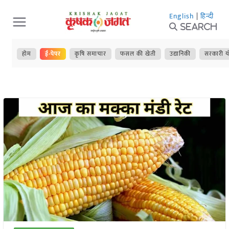
Skip
English
|
हिन्दी
to
Search
content
होम
ई-पेपर
कृषि समाचार
फसल की खेती
उद्यानिकी
सरकारी य