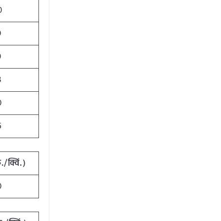
0
0
0
3
0
5
ु./क्विं.)
0