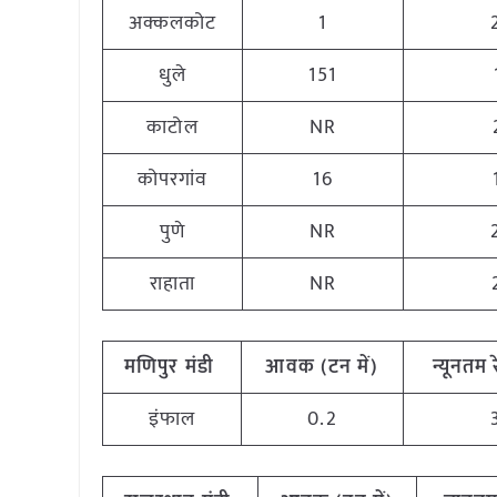
अक्कलकोट
1
धुले
151
काटोल
NR
कोपरगांव
16
पुणे
NR
राहाता
NR
मणिपुर
मंडी
आवक (टन
में)
न्यूनतम
इंफाल
0.2