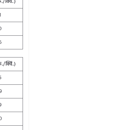
ु./क्विं.)
1
0
6
ु./क्विं.)
5
9
9
0