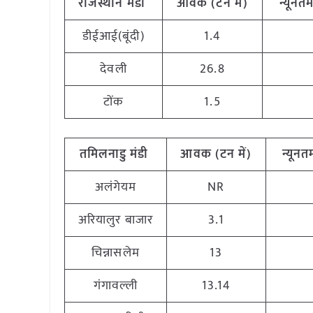
राजस्थान
मंडी
आवक (टन
में)
न्यूनत
डीईआई(बूंदी)
1.4
देवली
26.8
टोंक
1.5
तमिलनाडु
मंडी
आवक (टन
में)
न्यूनत
अलंगेयम
NR
अरियालुर बाजार
3.1
चिन्नासलेम
13
गंगावल्ली
13.14