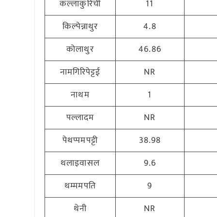
कल्लाकुरिची
11
किल्पेन्नाथुर
4.8
कोलाथुर
46.86
नामगिरिपेट्टई
NR
नाथम
1
पल्लादम
NR
पेथप्पमपट्टी
38.98
थलाइवासल
9.6
थम्ममपति
9
थेनी
NR