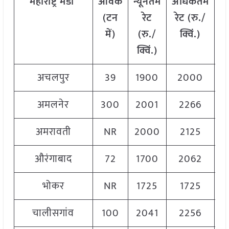
महाराष्ट्र
मंडी
आवक
न्यूनतम
अधिकतम
म
(टन
रेट
रेट (रु./
में)
(रु./
क्विं.)
(
क्विं.)
क्
अचलपुर
39
1900
2000
1
अमलनेर
300
2001
2266
2
अमरावती
NR
2000
2125
2
औरंगाबाद
72
1700
2062
1
भोकर
NR
1725
1725
1
चालीसगांव
100
2041
2256
2