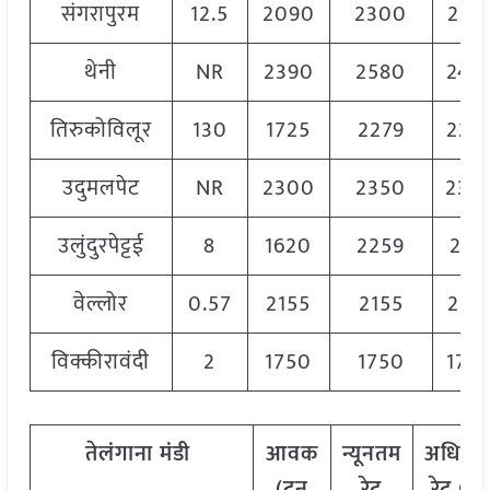
संगरापुरम
12.5
2090
2300
215
थेनी
NR
2390
2580
248
तिरुकोविलूर
130
1725
2279
223
उदुमलपेट
NR
2300
2350
232
उलुंदुरपेट्टई
8
1620
2259
212
वेल्लोर
0.57
2155
2155
215
विक्कीरावंदी
2
1750
1750
175
तेलंगाना
मंडी
आवक
न्यूनतम
अधिक
(टन
रेट
रेट (रु.