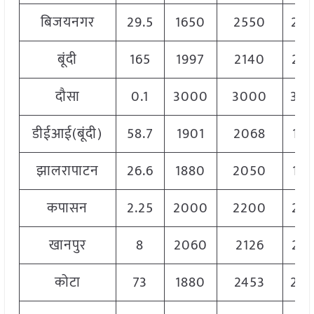
बिजयनगर
29.5
1650
2550
20
बूंदी
165
1997
2140
20
दौसा
0.1
3000
3000
30
डीईआई(बूंदी)
58.7
1901
2068
19
झालरापाटन
26.6
1880
2050
19
कपासन
2.25
2000
2200
21
खानपुर
8
2060
2126
21
कोटा
73
1880
2453
20