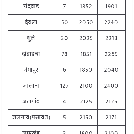
चंदवाड
7
1852
1901
1
देवला
50
2050
2240
2
धुले
30
2025
2218
2
दोंडाइचा
78
1851
2265
2
गंगापुर
6
1850
2040
1
जालाना
127
2100
2400
2
जलगांव
4
2125
2125
2
जलगांव(मसावत)
5
2150
2171
2
जामखेड
3
1800
2100
1