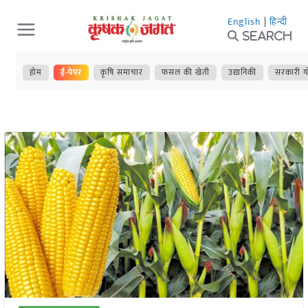
Skip
English
|
हिन्दी
to
Search
content
होम
ई-पेपर
कृषि समाचार
फसल की खेती
उद्यानिकी
सरकारी य