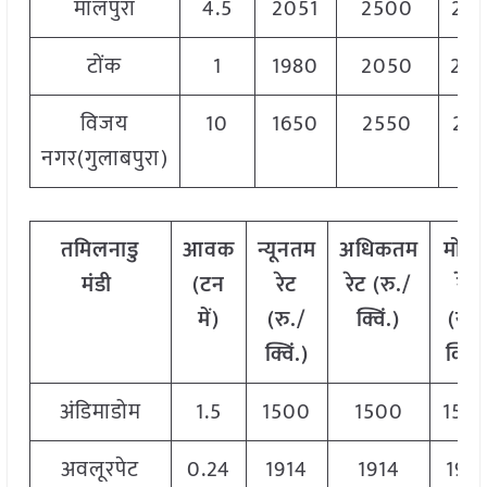
मालपुरा
4.5
2051
2500
24
टोंक
1
1980
2050
20
विजय
10
1650
2550
24
नगर(गुलाबपुरा)
तमिलनाडु
आवक
न्यूनतम
अधिकतम
मोड
मंडी
(टन
रेट
रेट (रु./
रेट
में)
(रु./
क्विं.)
(
रु./
क्विं.)
क्विं.
अंडिमाडोम
1.5
1500
1500
150
अवलूरपेट
0.24
1914
1914
191