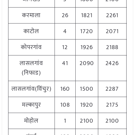
करमाला
26
1821
2261
2
काटोल
4
1720
2071
1
कोपरगांव
12
1926
2188
2
लासलगांव
41
2090
2426
2
(निफाड)
लासलगांव(विंचुर)
160
1500
2287
2
मल्कापुर
108
1920
2175
2
मोहोल
1
2100
2100
2