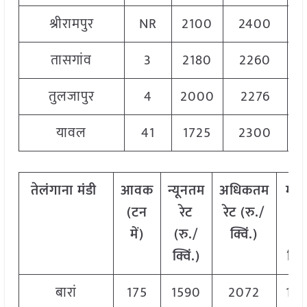
श्रीरामपुर
NR
2100
2400
2
तासगांव
3
2180
2260
2
तुलजापुर
4
2000
2276
2
यावल
41
1725
2300
2
तेलंगाना
मंडी
आवक
न्यूनतम
अधिकतम
मो
(टन
रेट
रेट (रु./
रे
में)
(रु./
क्विं.)
(
रु
क्विं.)
क्विं
बारां
175
1590
2072
19