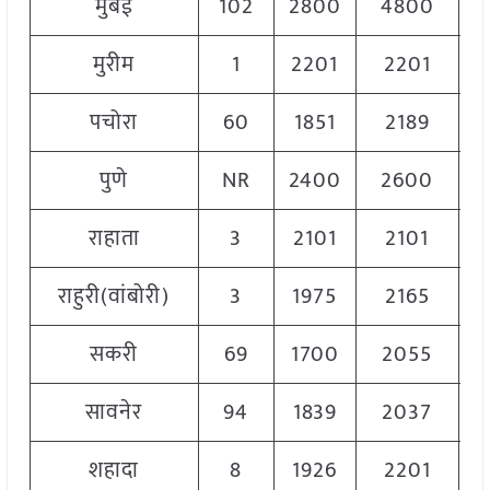
मुंबई
102
2800
4800
4
मुरीम
1
2201
2201
2
पचोरा
60
1851
2189
1
पुणे
NR
2400
2600
2
राहाता
3
2101
2101
2
राहुरी(वांबोरी)
3
1975
2165
2
सकरी
69
1700
2055
1
सावनेर
94
1839
2037
1
शहादा
8
1926
2201
2