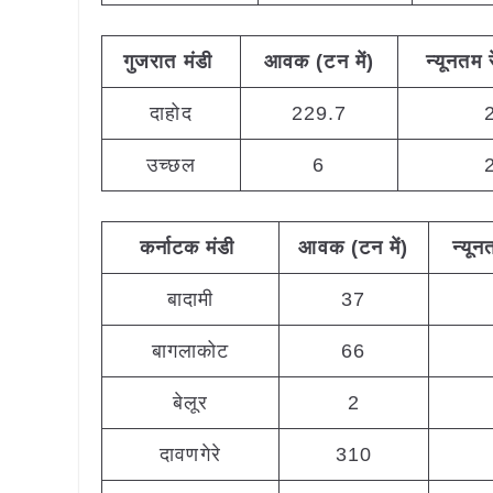
गुजरात
मंडी
आवक (टन
में)
न्यूनतम
दाहोद
229.7
उच्छल
6
कर्नाटक
मंडी
आवक (टन
में)
न्यून
बादामी
37
बागलाकोट
66
बेलूर
2
दावणगेरे
310