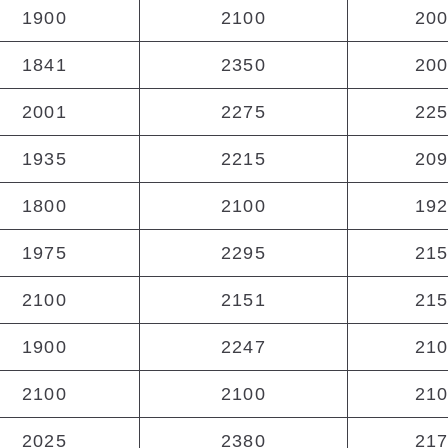
1900
2100
20
1841
2350
20
2001
2275
22
1935
2215
20
1800
2100
19
1975
2295
21
2100
2151
21
1900
2247
21
2100
2100
21
2025
2380
21