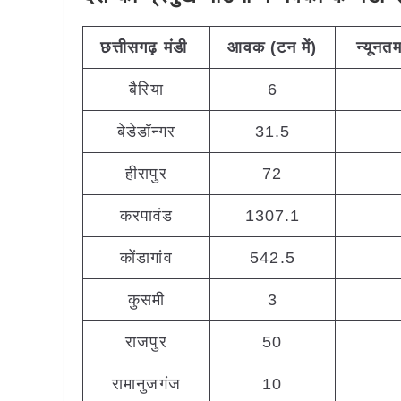
छत्तीसगढ़
मंडी
आवक (टन
में)
न्यूनत
बैरिया
6
बेडेडॉन्गर
31.5
हीरापुर
72
करपावंड
1307.1
कोंडागांव
542.5
कुसमी
3
राजपुर
50
रामानुजगंज
10