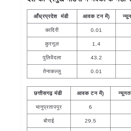
आँध्रप्रदेश
मंडी
आवक
टन
में
)
न्य
कादिरी
0.01
कुरनूल
1.4
पुलिवेंदला
43.2
तेनाकल्लु
0.01
छत्तीसगढ़
मंडी
आवक
टन
में
)
न्यून
भानुप्रतापपुर
6
बोराई
29.5