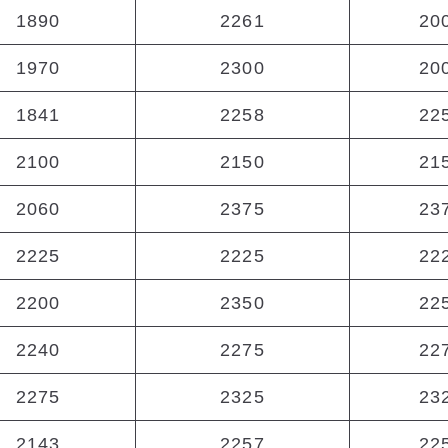
1890
2261
20
1970
2300
20
1841
2258
22
2100
2150
21
2060
2375
23
2225
2225
22
2200
2350
22
2240
2275
22
2275
2325
23
2143
2257
22