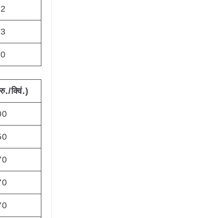
22
23
00
रु
./
क्विं
.)
00
50
70
70
70