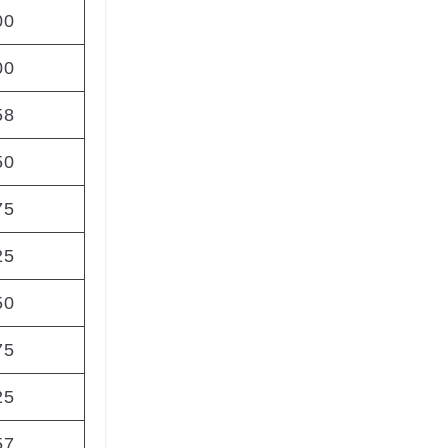
00
00
58
50
75
25
50
75
25
57