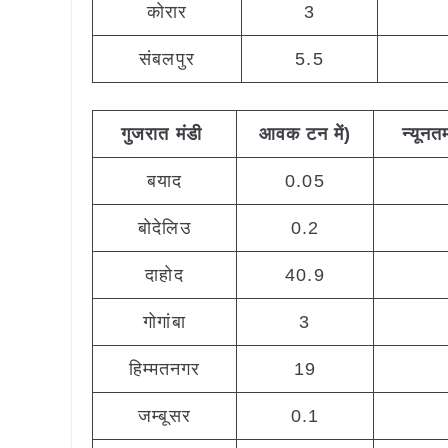
कोरार
3
संबलपुर
5.5
गुजरात
मंडी
आवक
टन
में
)
न्यूनत
बयाद
0.05
बोदेलिउ
0.2
दाहोद
40.9
गोगांबा
3
हिम्मतनगर
19
जम्बूसर
0.1