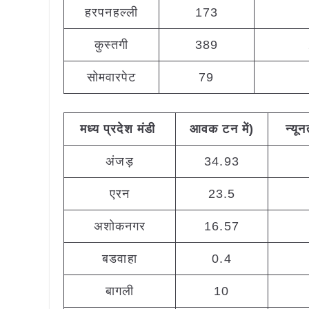
हरपनहल्ली
173
कुस्तगी
389
सोमवारपेट
79
मध्य
प्रदेश
मंडी
आवक
टन
में
)
न्यू
अंजड़
34.93
एरन
23.5
अशोकनगर
16.57
बडवाहा
0.4
बागली
10