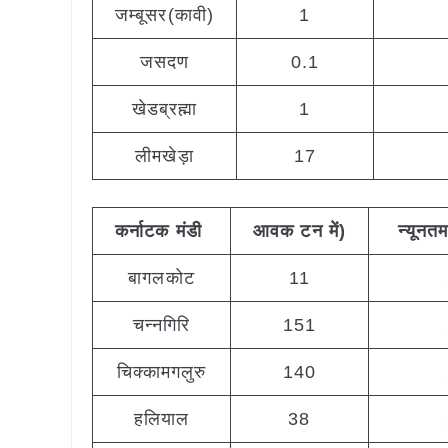
जम्बूसर(कावी)
1
जसदण
0.1
खेडब्रह्मा
1
लीमखेड़ा
17
कर्नाटक
मंडी
आवक
टन
में
)
न्यूनत
बागलकोट
11
चन्नगिरि
151
चिक्कामगलुरु
140
हलियाल
38