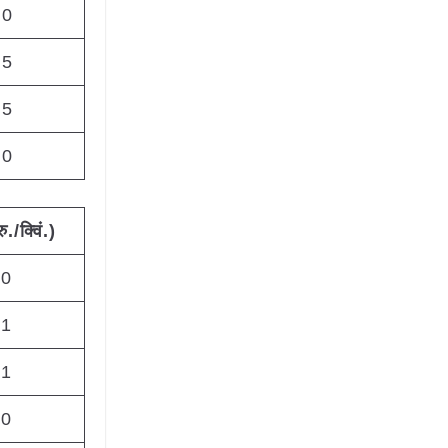
00
25
25
50
रु
./
क्विं
.)
90
31
71
00