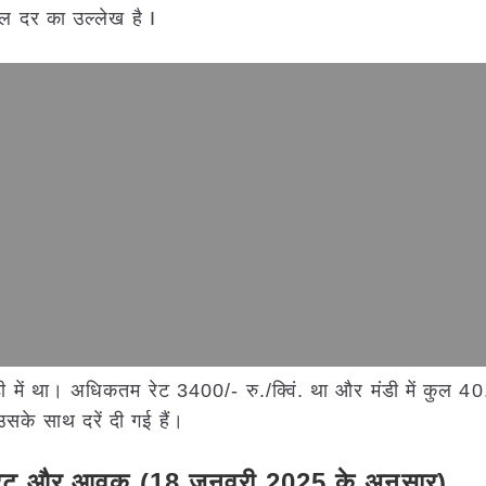
ल दर का उल्लेख है I
मंडी में था। अधिकतम रेट 3400/- रु./क्विं. था और मंडी में कुल 4
सके साथ दरें दी गई हैं।
ेट
और
आवक
(
18
जनवरी
202
5
के
अनुसार
)