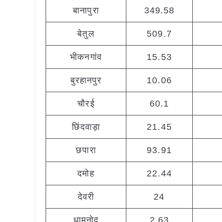
बानापुरा
349.58
बेतुल
509.7
भीकनगांव
15.53
बुरहानपुर
10.06
चौरई
60.1
छिंदवाड़ा
21.45
छपारा
93.91
दमोह
22.44
देवरी
24
धामनोद
2.63