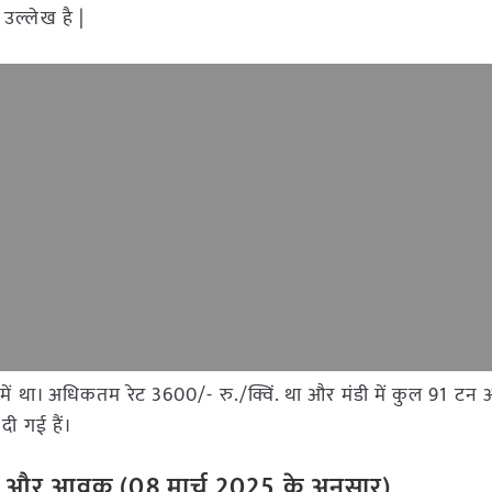
ल्लेख है |
डी में था। अधिकतम रेट 3600/- रु./क्विं. था और मंडी में कुल 91 ट
दी गई हैं।
ी रेट और आवक
(
08
मार्च
202
5
के अनुसार)