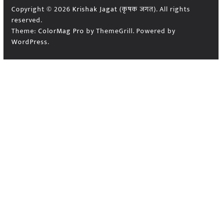
Copyright © 2026
Krishak Jagat (कृषक जगत)
. All rights
reserved.
Theme:
ColorMag Pro
by ThemeGrill. Powered by
WordPress
.