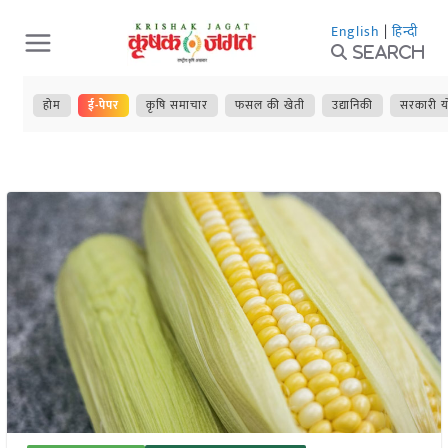
Skip
English
|
हिन्दी
to
Search
content
होम
ई-पेपर
कृषि समाचार
फसल की खेती
उद्यानिकी
सरकारी य