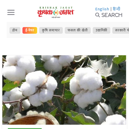
Skip
English
|
हिन्दी
to
Search
content
होम
ई-पेपर
कृषि समाचार
फसल की खेती
उद्यानिकी
सरकारी य