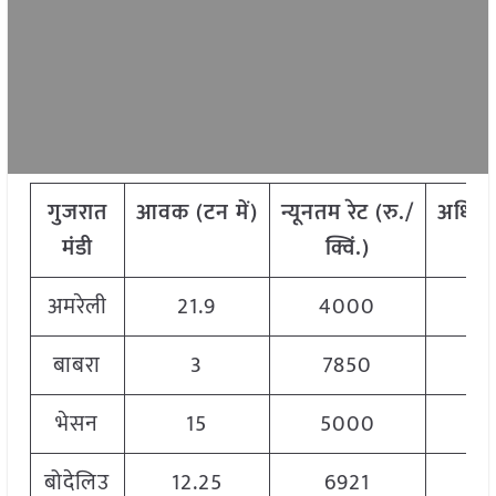
गुजरात
आवक
(
टन
में
)
न्यूनतम
रेट
(
रु
./
अधिक
मंडी
क्विं
.)
अमरेली
21.9
4000
बाबरा
3
7850
भेसन
15
5000
बोदेलिउ
12.25
6921