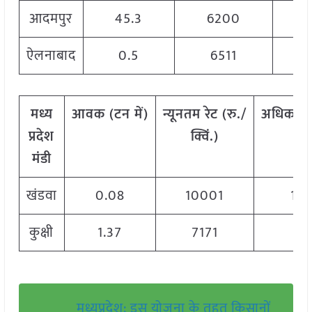
आदमपुर
45.3
6200
ऐलनाबाद
0.5
6511
मध्य
आवक
(
टन
में
)
न्यूनतम
रेट
(
रु
./
अधिकतम
प्रदेश
क्विं
.)
क्वि
मंडी
खंडवा
0.08
10001
10
कुक्षी
1.37
7171
71
मध्यप्रदेश: इस योजना के तहत किसानों