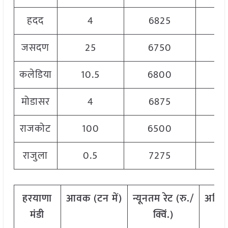
हदद
4
6825
जसदण
25
6750
कलेडिया
10.5
6800
मोडासर
4
6875
राजकोट
100
6500
राजुला
0.5
7275
हरयाणा
आवक
(
टन
में
)
न्यूनतम
रेट
(
रु
./
अधि
मंडी
क्विं
.)