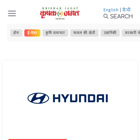
Skip
English
|
हिन्दी
to
Search
content
होम
ई-पेपर
कृषि समाचार
फसल की खेती
उद्यानिकी
सरकारी य