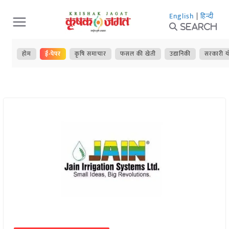
Skip
English
|
हिन्दी
to
Search
content
होम
ई-पेपर
कृषि समाचार
फसल की खेती
उद्यानिकी
सरकारी य