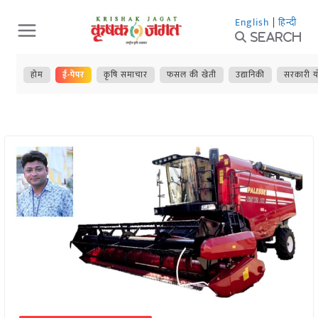
Skip
English
|
हिन्दी
to
Search
content
होम
ई-पेपर
कृषि समाचार
फसल की खेती
उद्यानिकी
सरकारी य