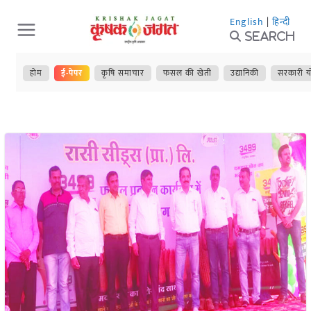
Skip
English
|
हिन्दी
to
Search
content
होम
ई-पेपर
कृषि समाचार
फसल की खेती
उद्यानिकी
सरकारी य