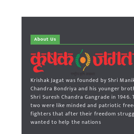
About Us
Krishak Jagat was founded by Shri Mani
Chandra Bondriya and his younger brot
Shri Suresh Chandra Gangrade in 1946. 
two were like minded and patriotic fre
fighters that after their freedom strug
wanted to help the nations