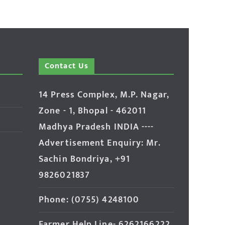
Contact Us
14 Press Complex, M.P. Nagar,
Zone - 1, Bhopal - 462011
Madhya Pradesh INDIA ----
Advertisement Enquiry: Mr.
Sachin Bondriya, +91
9826021837
Phone: (0755) 4248100
Farmer Help Line- 6262166222