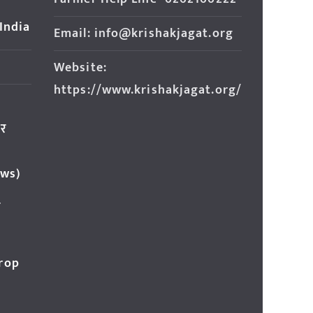
 India
Email: info@krishakjagat.org
Website:
https://www.krishakjagat.org/
ार
ews)
र
Crop