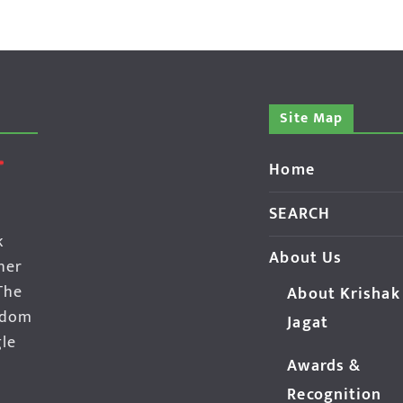
Site Map
Home
SEARCH
k
About Us
her
The
About Krishak
edom
Jagat
gle
Awards &
Recognition