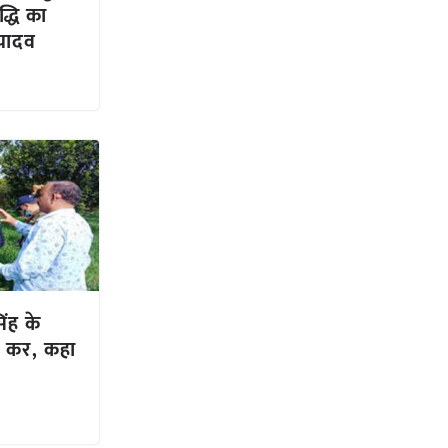
द्धि का
 यादव
ंह के
ण कर, कहा