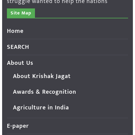
struggle wanted to help the nations
Site Map
Home
SEARCH
About Us
About Krishak Jagat
Awards & Recognition
Agriculture in India
E-paper