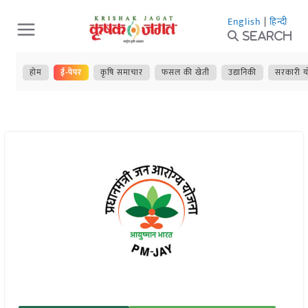
Skip
English
|
हिन्दी
to
Search
content
होम
ई-पेपर
कृषि समाचार
फसल की खेती
उद्यानिकी
सरकारी य