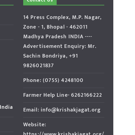
Contact Us
14 Press Complex, M.P. Nagar,
Zone - 1, Bhopal - 462011
Madhya Pradesh INDIA ----
Advertisement Enquiry: Mr.
Sachin Bondriya, +91
9826021837
Phone: (0755) 4248100
Farmer Help Line- 6262166222
 India
Email: info@krishakjagat.org
Website:
https://www.krishakjagat.org/