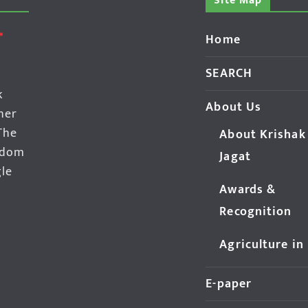
Site Map
Home
SEARCH
k
About Us
her
The
About Krishak
edom
Jagat
gle
Awards &
Recognition
Agriculture in
E-paper