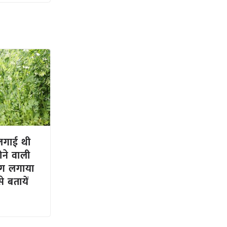
र लगाई थी
ोने वाली
ूंग लगाया
े बतायें