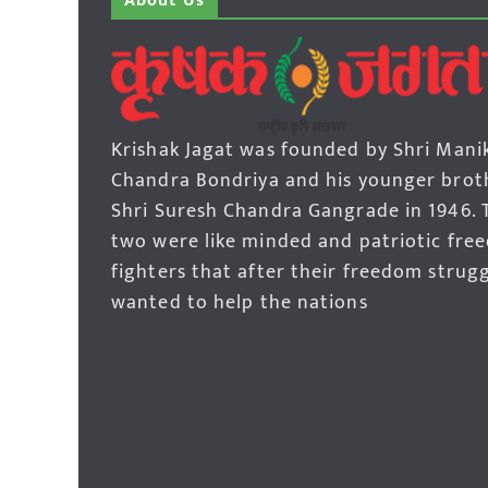
About Us
Krishak Jagat was founded by Shri Mani
Chandra Bondriya and his younger brot
Shri Suresh Chandra Gangrade in 1946. 
two were like minded and patriotic fre
fighters that after their freedom strug
wanted to help the nations