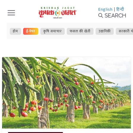
Skip
English
|
हिन्दी
to
Search
content
होम
ई-पेपर
कृषि समाचार
फसल की खेती
उद्यानिकी
सरकारी य