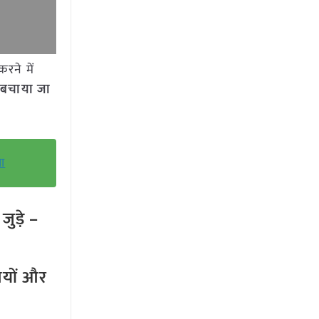
रने में
बचाया जा
चा
ुड़े –
तियों और