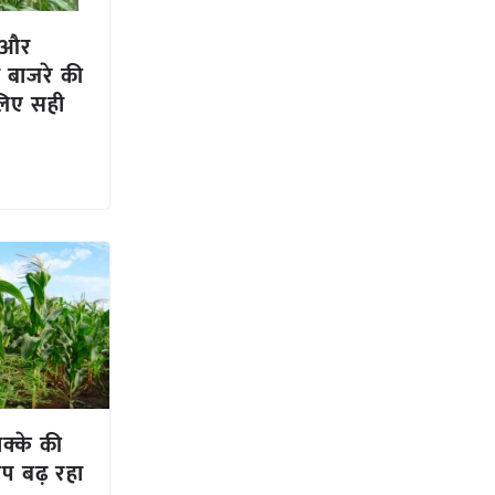
2 और
 बाजरे की
 लिए सही
क्के की
ोप बढ़ रहा