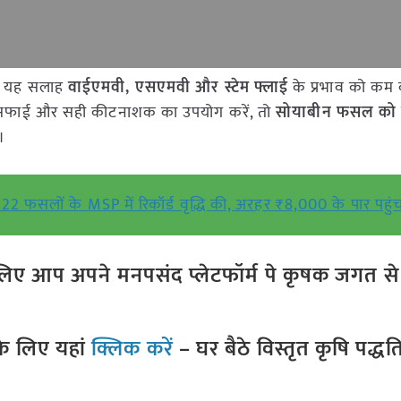
गई यह सलाह
वाईएमवी, एसएमवी और स्टेम फ्लाई
के प्रभाव को कम क
ी सफाई और सही कीटनाशक का उपयोग करें, तो
सोयाबीन फसल को 
।
 22 फसलों के MSP में रिकॉर्ड वृद्धि की, अरहर ₹8,000 के पार पहुं
ए आप अपने मनपसंद प्लेटफॉर्म पे कृषक जगत से ज
े लिए यहां
क्लिक करें
– घर बैठे विस्तृत कृषि पद्ध