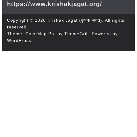
https://www.krishakjagat.org/
Copyright © 2026
Krishak Jagat (कृषक जगत)
. All rights
reserved.
Theme:
ColorMag Pro
by ThemeGrill. Powered by
WordPress
.